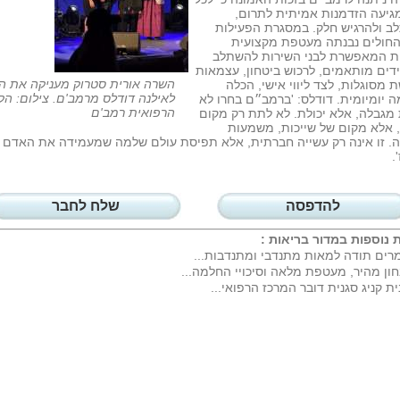
גיעה הזדמנות אמיתית לתרום,
ב ולהרגיש חלק. במסגרת הפעילות
החולים נבנתה מעטפת מקצועית
ית המאפשרת לבני השירות להשתלב
ים מותאמים, לרכוש ביטחון, עצמאות
השרה אורית סטרוק מעניקה את ה
 מסוגלות, לצד ליווי אישי, הכלה
לאילנה דודלס מרמב'ם. צילום: הק
 יומיומית. דודלס: 'ברמב״ם בחרו לא
הרפואית רמב'ם
מגבלה, אלא יכולת. לא לתת רק מקום
 אלא מקום של שייכות, משמעות
ה. זו אינה רק עשייה חברתית, אלא תפיסת עולם שלמה שמעמידה את האדם
.
להדפסה
שלח לחבר
 נוספות במדור
בריאות
:
רים תודה למאות מתנדבי ומתנדבות...
ון מהיר, מעטפת מלאה וסיכויי החלמה...
ית קניג סגנית דובר המרכז הרפואי...