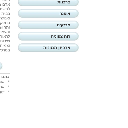
צרכנות
אדם מ
להשתל
אופנה
בבית 
ואנוש
בתפקיד
מבזקים
ותחושת
והעצמה
רוח צפונית
לראות 
שירות,
וצמיח
ארכיון תמונות
במרכז'
כתבות
*
אומ
*
אבח
*
דגנ