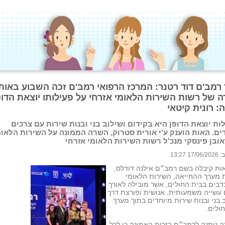
 רמב'ם דוד רטנר: המרכז הרפואי רמב'ם זכה השבוע באות
ה של רשות השירות הלאומי אזרחי על פעילותו יוצאת הדופ
: רונית קיטאי
ות יוצאת הדופן היא בקידום ושילוב בני ובנות שירות עם צרכים
ים. האות הוענק ע'י אורית סטרוק, השרה הממונה על השירות הלאומ
ראובן פינסקי מנכ'ל רשות השירות הלאומי אזרחי
 13:27
ות קיבלה בשם רמב״ם אילנה דודלס,
 מערך ההחייאה, השירות הלאומי
בים בבית החולים, אשר מובילה לאורך
עשייה משמעותית, אנושית ופורצת דרך
 בני ובנות שירות מיוחדים בתוך מערך
ולים.
 ניתנה לרמב״ם בזכות האמונה כי לכל