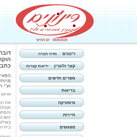
06/8/2026 יום חמישי
דובר
רינונים
מדור חברה
הוקר
כתבה
קצר ולעניין
ידיעות קצרות
הפעיל
ספרים חדשים
מיוחד
וע'י 
בריאות
פורסם ב: 17/06/2026
מיסטיקה
את הא
מנהלת
והמתנד
תיירות
השנים 
בשילוב
מפגשים
בית הח
ההוקרה