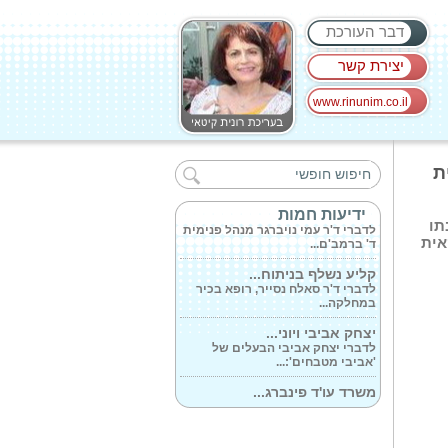
דבר העורכת
יצירת קשר
www.rinunim.co.il
אדל - הורים למכירה...
לאדל נמאס והיא מחליטה לבדוק אם
ת
בבתים...
סכנה: סוכני...
ידיעות חמות
תו
לדברי ד'ר עמי נויברגר מנהל פנימית
ד' ברמב'ם...
אית
קליע נשלף בניתוח...
לדברי ד'ר סאלח נסייר, רופא בכיר
במחלקה...
יצחק אביבי ויוני...
לדברי יצחק אביבי הבעלים של
'אביבי מטבחים':...
משרד עו'ד פינברג...
לדברי עו'ד ירון קרמר:'פירמת עורכי
הדין...
מדד CSRankings מדרג...