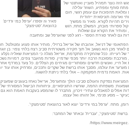
 הזה נוצר תמהיל מעניין ואותנטי של
מתח סוחף ומפתיע, השוזר עלילה
ומלאת תהפוכות עם עומק רגשי, חום
 וארומה תוניסאית ייחודית
מאיר גז וספרו 'ערפל במי ורדים'
ים תהיות לקורא. מאיר גז ממשיך
בהוצאת 'סטימצקי'
ול ספרותי מובחן, המשלב מתח, רגש
ן, ומותיר את הקורא עם שאלות
ות גם לאחר סגירת הספר - רגע לפני שהערפל שב ומתעבה
פתאומי של דניאל, אהובתו של אריאל ברזילי, מותיר אותו פצוע ומטולטל. חו
 לאחר מכן הוא נשאב אל תוך חקירה משטרתית סביב רצח בלתי צפוי: בן זוגה
של רעייתו. ככל שהחקירה מתקדמת, אריאל מגלה כי המציאות שאליה נקלע
מורכבת ומסוכנת הרבה יותר מכפי שדמיין. סודות מהעבר צפים, דמויות נשכ
 אל חייו, ואנשים חדשים ומסתוריים מגיחים מן הצללים. כל צעד במרדף אחר
ערער את עולמו, מסבך אותו ברשת של שקרים ותככים, ומרחיק אותו עוד יו
ות. האמת נדמית חמקמקה – אולי בלתי ניתנת להשגה.
מציאות נסדקת והעולם סביבו הולך ומתערפל, אריאל נאחז בעוגנים שמעניקי
שמעות: משפחתו החמה, שורשיו התוניסאיים, וניחוחות הבישול המסורתי של 
דות אפלים למאכלים עתירי זיכרון, מתברר לו שהמסע בעקבות האמת הוא גם 
בעיקר – מסע פנימי, אל זהותו ואל עצמו.
 רומן, מתח. 'ערפל במי ורדים' יוצא לאור בהוצאת 'סטימצקי'.
ברשת 'סטימצקי', 'עברית' ובאתר של המחבר:
https://www.meirgez.