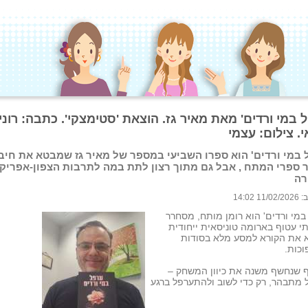
 במי ורדים' מאת מאיר גז. הוצאת 'סטימצקי'. כתבה: רוני
. צילום: עצמי
 במי ורדים' הוא ספרו השביעי במספר של מאיר גז שמבטא את חיב
ר ספרי המתח , אבל גם מתוך רצון לתת במה לתרבות הצפון-אפריק
רה
 14:02
במי ורדים' הוא רומן מותח, מסחרר
י עטוף בארומה טוניסאית ייחודית
 את הקורא למסע מלא בסודות
כות.
ף שנחשף משנה את כיוון המשחק –
מתבהר, רק כדי לשוב ולהתערפל ברגע