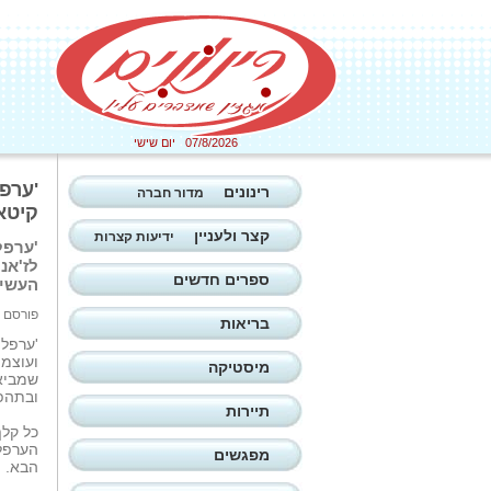
07/8/2026 יום שישי
'ערפל
רינונים
מדור חברה
קיטאי
קצר ולעניין
ידיעות קצרות
'ערפל
לז'אנ
ספרים חדשים
העשי
פורסם ב: 11/02/2026
בריאות
'ערפל 
ועוצמת
מיסטיקה
שמביא
ובתהפו
תיירות
כל קל
הערפל 
מפגשים
הבא.