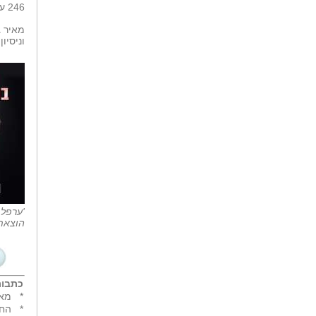
246 עמודים - 104 ש'ח.
מאיר ג
וניסיו
'ערפל 
הוצאת 
כתבות
*
מאח
*
החי