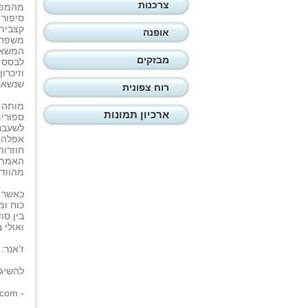
צרכנות
מהמפגש
סיפור 
קצבית 
אופנה
משפחתי
המשאיר
מבזקים
לבסס ק
וזיכרו
שנשאר
רוח צפונית
מותה ה
ארכיון תמונות
ספורים
לשעבר 
אפלה, 
חוזרות
האמת מ
מהוודא
כאשר ה
כוח ומ
בין סו
ואולי 
ז’אנר:
להשיג 
com/
-