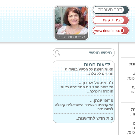
דבר העורכת
יצירת קשר
www.rinunim.co.il
אירוע הענקת...
האות הוענק להם היום בטקס חביב
שהמעלה...
עמותת 'חברים...
נת
ידיעות חמות
האות הוענק על הסיוע בוועדות
חריגים לקבלת...
ונת
ד'ר מיכאל אהרון...
הארוחה החגיגית התקיימה כאות
ת
הוקרה והערכה...
ור
פרופ' יונתן...
האקדמיה הצעירה הישראלית קיבלה
לשורותיה...
מקריית
י.
בית חדש לחדשנות...
האקסלרטור 'יודעים פרמסוטיקלס'
שבראשו...
ת
ים',
'סבן אקספרס'...