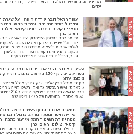
מספרים זוג החובשים במד'א הודיה ואבי פייבלזון , הורים לחמיש
ילדים
עופר הראל דובר עיריית חיפה : על שגרת ח
25.07.2026
ותירגול כותב יונה יהב. זהירות בחופי הים ב
תנאי ים קשים. כתבה: רונית קיטאי. צילום:
ראובן כהן
על מה כתב בחשבון הפייסבוק שלו ראש העיר חי
יונה יהב? עיריית חיפה קוראת לתושבים ולמבקרי
לגלות אחריות ולהימנע מנטילת סיכונים מיותרים,
בעקבות תנאי הים הקשים השוררים היום לאורך חו
העיר, הכוללים גלים גבוהים וזרמים חזקים
השיקו באירוע חגיגי את דירת הדוגמה היוקרתי
20.07.2026
בפרויקט יפה נוף 120 בחיפה. כתבה: רונית ק
צילום: יח'צ
רונן יפו מנכ'ל דוניץ אלעד, שוקי שוורץ מנכ'ל ומבעלי
'טולמנ׳ס', ואיש העסקים גד זאבי, השיקו באירוע חגיג
דירת הדוגמה היוקרתית בפרויקט הכ
ושטחי מסחר - בהשקעה של כ-120 מיליון ש'ח
מחזקים את הביטחון האישי בחיפה: מנכ'ל
14.07.2026
עיריית חיפה ומפקד מרחב כרמל חנכו את
מטה יחידת השיטור המקומי 'עוז'.כתבה: רו
קיטאי. צילום: ראובן כהן
בתחילת השבוע התקיים טקס חנוכת מטה יחידת
השיטור המקומי 'עוז', במעמד ממ מקום וסגן רא