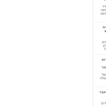
סלקום חושפת:...
רד
הנתונים ממחישים את השינוי
יפה
בהרגלי הצפייה...
יפה
הנהלת 'כללית'...
הנהלת 'כללית' מחוז חיפה וגליל
מערבי בראשות...
ית
א נמנעים,
ן.
?
ות
נר
של
 שנולדו
שעבר
דים