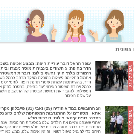
 צפונית
עופר הראל דובר עיריית חיפה: מבצע אכיפה בשכו
31.07.2026
הדר בחיפה: 5 חשודים בעבירות מוסר נעצרו ובית
הימורים בלתי חוקי נחשף.צילום: דוברות המשטרה.
אתמול התקיימה פעילות בהובלת מפקד מרחב כרמל בשכ
הדר, בהשתתפות עשרות שוטרי תחנת חיפה, לוחמי יס'מ
כרמל ויחידת השיטור העירוני 'עוז' בחיפה, במטרה לחזק א
המשילות, להגביר את תחושת הביטחון של התושבים ולשמ
על שלום הציבור
זוג החובשים במד'א הודיה (29) ואבי (31) פייבלזון 
31.07.2026
אתא , מספרים על ההתנדבות המשותפת שלהם כזוג נשו
כתבה: רונית קיטאי.צילום: דוברות מד'א
'אחרי שאנחנו שמים את הילדים שלנו במסגרות החינוכיות, אנחנו
מתנדבים כזוג ברכב תגובה מיידית של מד'א ויוצאים יחד לקריאו
חירום כדי להעניק טיפול רפואי. זה זמן איכות שלנו, ממש כמו דייט