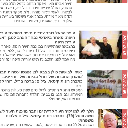
העיר אביהו האן, מפקד מרחב כרמל תנ'צ בועז
סמוכה, מנכ'ל עיריית חיפה דוד לוריא, נציג המש
לביטחון לאומי ליאור מזרחי, מ'מ מפקד תחנת ח
רפ"ק מאור מזרחי, מנהל אגף השיטור בעיריית ח
אילן מרנדיץ', שוטרים, פקחים ואורחים
עופר הראל דובר עיריית חיפה בהודעת עירי
07.07.2026
חיפה: פאחר ביאדסי נבחר הערב לסגן ראש
עירית חיפה
בהצבעה שהתקיימה במועצת העיר חיפה. פאחר
ביאדסי נבחר ברוב של 17 בעד ו-9 נגד, לל
והוא יחליף בתפקידו את סגן ראש העיר ישראל סביו
מה אמר לפני ההצבעה ראש עיריית חיפה יונה יהב
כשהן לבושות כולן בצבע לבן נפגשו עשרות חבר
05.07.2026
'מועדון החברות של רוחי' בביתה של רוחי יניב.
כתבה: רונית קיטאי. צילום: ברכה בריל, רוחי קט
יניב
המפגש החגיגי התקיים לרגל סיום שנת פעילות ברוכה 
המועדון, וגם חגגו בו 11 ימי הולדת לחברות המועדון
בחודשים מאי, יוני ויולי
הלך לעולמו יקיר העיר קריית ים וחבר מועצת העיר ל
05.07.2026
משה וכטל (79). כתבה: רונית קיטאי. צילום אלבום
משפחתי
משה וכטל ז'ל הותיר אחריו אישה ,לאה , שלוש בנות ,שבעה נכ