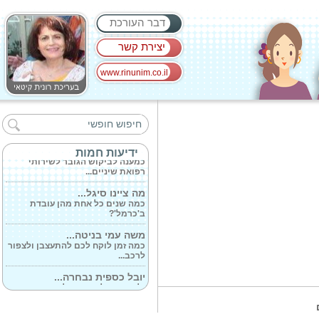
דבר העורכת
יצירת קשר
www.rinunim.co.il
עדכון מדיניות...
כלל אזורי הארץ יעברו ממדרג
מדיניות מחמירה...
סוף לכאבי השיניים...
ידיעות חמות
כמענה לביקוש הגובר לשירותי
רפואת שיניים...
מה ציינו סיגל...
כמה שנים כל אחת מהן עובדת
ב'כרמל'?
משה עמי בניטה...
כמה זמן לוקח לכם להתעצבן ולצפור
לרכב...
יובל כספית נבחרה...
ילצדה יובילו את פעילות המותג
:אמה אלפי...
נס חנוכה: רשת...