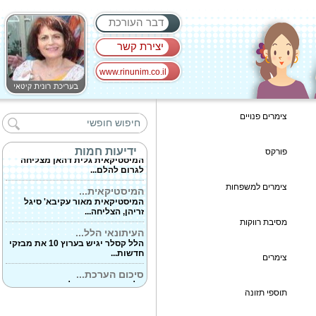
דבר העורכת
יצירת קשר
www.rinunim.co.il
המתקשרת הלינה...
הלינה גוטמן היא קיבוצניקית
צימרים פנויים
(מאפיקים)...
גלית דהאן (48)...
ידיעות חמות
פורקס
המיסטיקאית גלית דהאן מצליחה
לגרום להלם...
צימרים למשפחות
המיסטיקאית...
המיסטיקאית מאור עקיבא' סיגל
זריהן, הצליחה...
מסיבת רווקות
העיתונאי הלל...
הלל קסלר יגיש בערוץ 10 את מבזקי
חדשות...
צימרים
סיכום הערכת...
הלמידה מרחוק בכל מוסדות החינוך
בעיר...
תוספי תזונה
פריצת דרך בכירורגיית...