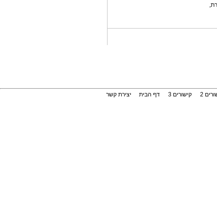
רת,
הממצאים שהוצגו במחקר בראשות
פרופ' ריאד...
המעבדה המרכזית...
המעבדה המרכזית של המחוז,
שהייתה הראשונה...
כשהן לבושות...
המפגש החגיגי התקיים לרגל סיום
שנת פעילות...
עו'ד אילן גולדנברג...
המפגש התקיים בבית הכנסת
ורים 2
קישורים 3
דף הבית
יצירת קשר
הרפורמי 'אור...
בעקבות ההצלחה...
המפגש הראשון של 'מפגש תרבות
שורשי - עונג...
שירות חדש: מרפאת...
המערך פועל בסנכרון והובלה
משותפת של...
מהטובים בעולם:...
המערכת המתקדמת נתרמה
לאחרונה למחלקה...
הפקולטה לרפואה...
המתחם הוקם בזכות תרומתו של
פרופ' אמריטוס...