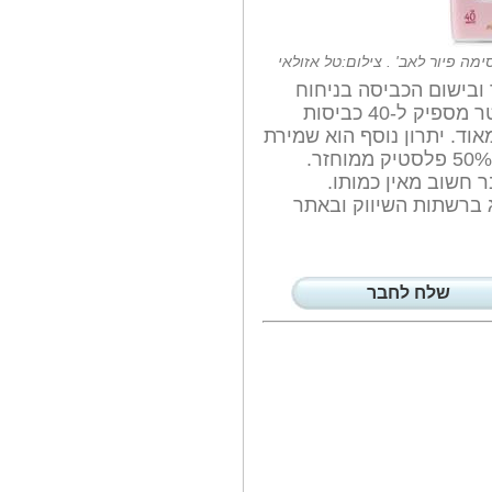
התקווה מגיעה מכיוונים
חדשים.המחלה שמתרחבת...
'סיפורים לכלב...
ימה פיור לאב' . צילום:טל אזולאי
זו לא טעות. זה איננו ספר שאב
קסימה Pure Love לריכוך ובישום הכביסה בניחוח
מקריא לילדיו...
מפנק, שנשאר על הבגדים לאורך זמן.1 ליטר מספיק ל-40 כביסות
בפרס הרופא־החוקר...
מאוד. יתרון נוסף הוא שמירת
זו השנה השנייה שבה רופא חוקר
הסביבה והסיבה היא שהאריזה מיוצרת מ- 50% פלסטיק ממוחזר.
מבית החולים...
ר חשוב מאין כמותו.
מי היא בת זוגו...
. להשיג ברשתות השיווק ובאתר
זואי מוטרו היא בת זוגו החדשה של
מתן בלו...
דור העתיד של...
זואי פסלב סיימה את כהונתה כיו'ר
המועצה...
שלח לחבר
'וולט' השיקה...
זוהי פעילות חדשה של 'וולט'
במסגרתה 10 שליחי...
מיהו עורך הדין...
זה נחשב כמהפך בעולם המשפטי.
לאחר כעשרים...
סיפורו של יוסף...
זה היה אחר הצהריים די רגיל בבית
משפחת...