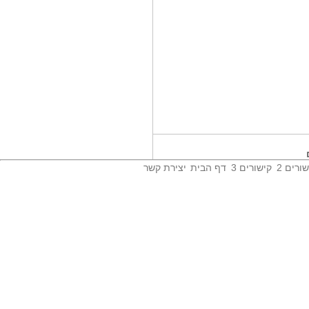
הנהלת מל'ג/ות'ת...
ההנהלה החדשה של המועצה
להשכלה גבוהה...
משדר מלחמה מאת...
זהו יומן מלחמה מרתק, תיעוד
מוקפד, בלי...
ורים 2
קישורים 3
דף הבית
יצירת קשר