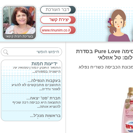
דבר העורכת
יצירת קשר
www.rinunim.co.il
קהל של אלף אנשים...
השתתפו צעירים חולים ומחלימים
חברת 'סנו' יצאה עם מרכך הכביסה מקסימה Pure Love בסדרת
מסרטן -...
אוניברסיטת...
ידיעות חמות
התואר הוענק למורן סמואל על
כונת הכביסה כשריח נפלא
הישגיה בספורט...
בעקבות הנפילה...
התושבים מתבקשים לא להגיע
לאזור ורדיה...
חברת 'סנו' יצאה...
התוצאה היא כביסה רכה שכיף
להוציא אותה...
בראשות מנכ'ל...
התרגיל בהובלת אגף המבצעים
במד״א, בשיתוף...
יום הפרקינסון...