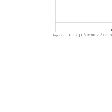
בעקבות שיתוף...
יובל וגנר יו'ר עמותת 'נגישות ישראל'
פנה...
דברים שפירסם...
יונה יהב ראש העיר חיפה: 'בכאב
עצום קיבלתי...
ורים 2
קישורים 3
דף הבית
יצירת קשר