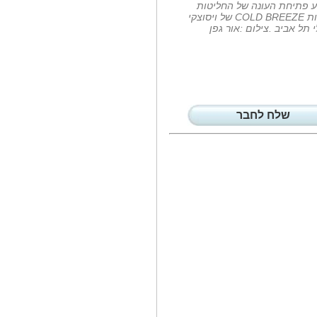
ע פתיחת העונה של החליטות
כמענה לביקוש הגובר לשירותי
הקרות COLD BREEZE של ויסוצקי
רפואת שיניים...
י תל אביב .צילום :אור גפן
מה ציינו סיגל...
כמה שנים כל אחת מהן עובדת
ב'כרמל'?
משה עמי בניטה...
כמה זמן לוקח לכם להתעצבן ולצפור
לרכב...
שלח לחבר
יובל כספית נבחרה...
ילצדה יובילו את פעילות המותג
:אמה אלפי...
נס חנוכה: רשת...
כפי שכבר דיווחנו לכם לאחרונה
התעוררה...
'מדינה צפה' מאת...
יואב כהן, שבימים אלו יצא לאור
ספרו האקטואלי...
מו'ל 'כלכליסט'...
יואל אסתרון שהקים את העיתון
'כלכליסט'...
יוצרת התוכן...
יובל כספית ונמרוד רון בחרו
בקונספט של...