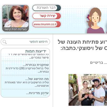
דבר העורכת
יצירת קשר
www.rinunim.co.il
רשת 'מאפה נאמן'...
כל עונה והרבה לפני חג חנוכה
רוע פתיחת העונה של
ממתינים לקוחות...
החליטות הקרות COLD BREEZE של ויסוצקי.כתבה:
לקראת חגי תשרי...
ידיעות חמות
כל המוצרים השימושיים של ד'ר
פישר נמכרים...
. בריטיים
שחקנית נבחרת...
טלי בראל טורקניץ (28) כדורידנית
נבחרת...
מה ההישג של...
טליה הרשקוביץ היא יותר מאוהדת
ארגנטינה...
עדכון מדיניות...
כלל אזורי הארץ יעברו ממדרג
מדיניות מחמירה...
סוף לכאבי השיניים...