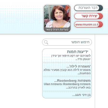
דבר העורכת
יצירת קשר
www.rinunim.co.il
אתמול נערכה...
משחקים ב'הלוויה חורפית' : דרור
קרן, אולה...
הזמרת מיכל גולן...
ידיעות חמות
לשניהם יש רקע חיפאי אך עידן
יונגמן נדד...
'משמרת לילה'...
משמרת לילה הוא קובץ מסעיר ומלא
הפתעות...
משפחות Rootenberg...
משפחת Rootenberg ומשפחת Ulan
באו לארץ בהרכב...
בן זיני חגג...
לשתי חגיגות גם יחד, יום הולדתו בה
הוא...
לכבוד יום הרופא...