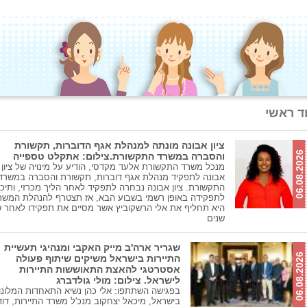
ד ראשי
ציון אבונה מונתה למנהלת אגף הדוברות, תקשורת
06.08.2026
והסברה במשרד התקשורת.צילום: אתקלט טספייה
מנכל משרד התקשורת אלעד מקדסי, הודיע על מינויה של ציון
אבונה לתפקיד מנהלת אגף דוברות, תקשורת והסברה במשרד
התקשורת. ציון אבונה נבחרה לתפקיד לאחר הליך מכרזי, ותיכ
לתפקידה באופן רשמי בשבוע הבא, אז תצטרף להנהלת המשר
היא תחליף את אלי הרשקוביץ אשר מסיים את תפקידו לאחר 
שנים
שגריר ארה'ב מייק האקבי ומנהיגי תעשיית
06.08.2026
התיירות בישראל משיקים שיתוף פעולה
אסטרטגי להאצת התאוששות התיירות
לישראל. צילום: מולי גולדברג
בפגישה השתתפו: אלי כהן נשיא התאחדות המלונו
בישראל, מיכאל יצחקוב מנכ'ל משרד התיירות, דוד