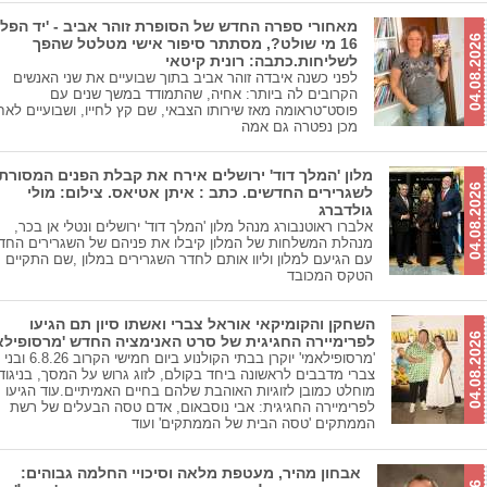
מאחורי ספרה החדש של הסופרת זוהר אביב - 'יד הפל
04.08.2026
16 מי שולט?, מסתתר סיפור אישי מטלטל שהפך
לשליחות.כתבה: רונית קיטאי
לפני כשנה איבדה זוהר אביב בתוך שבועיים את שני האנשים
הקרובים לה ביותר: אחיה, שהתמודד במשך שנים עם
פוסט־טראומה מאז שירותו הצבאי, שם קץ לחייו, ושבועיים לאח
מכן נפטרה גם אמה
מלון 'המלך דוד' ירושלים אירח את קבלת הפנים המסורת
04.08.2026
לשגרירים החדשים. כתב : איתן אטיאס. צילום: מולי
גולדברג
אלברו ראוטנבורג מנהל מלון 'המלך דוד' ירושלים ונטלי אן בכר,
מנהלת המשלחות של המלון קיבלו את פניהם של השגרירים החד
עם הגיעם למלון וליוו אותם לחדר השגרירים במלון ,שם התקיים
הטקס המכובד
השחקן והקומיקאי אוראל צברי ואשתו סיון תם הגיעו
04.08.2026
לפרימיירה החגיגית של סרט האנימציה החדש 'מרסופילאמ
'מרסופילאמי' יוקרן בבתי הקולנוע ביום 
צברי מדבבים לראשונה ביחד בקולם, לזוג גרוש על המסך, בניגוד
מוחלט כמובן לזוגיות האוהבת שלהם בחיים האמיתיים.עוד הגיעו
לפרימיירה החגיגית: אבי נוסבאום, אדם טסה הבעלים של רשת
הממתקים 'טסה הבית של הממתקים' ועוד
אבחון מהיר, מעטפת מלאה וסיכויי החלמה גבוהים: