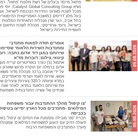
פתאל מייסד ובעלים של רשת מלונות 'פתאל', רמי 
נשיא yst Global Consulting Group
מנכל לשכת מארגני התיירות הנכנסת לישראל, אבי
בעל מלון 'דריסקו במושבה האמריקאית ההיסטורי
בתל אביב, הגר שרן מנכלית התאחדות המלונות
בישראל, ורומי גורודיסקי, מנהלת לשכת התיאום ש
תעשיית התיירות בישראל
אומרים תודה למאות מתנדבי
05.08.2026
ומתנדבות השירות הלאומי שסיימו
שירותם במגן דוד אדום.כתבה: רונ
קיטאי.צילום: דוברות מד'א
אתמול (ג') נערך באודיטוריום קריית מגן 
אדום ברמלה יום הוקרה מרגש שאורגן ו
על ידי אהובה ברכה מנהלת מדור משאב
אנוש, שירות לאומי וקורסי פראמדיקים
במדא וציוותה ל-320 צעירות וצעירי
את שירותם הלאומי במדא, לאחר שנה א
שנתיים של עשייה התנדבותית משמעות
'צו קיפול' מהלך ההתנדבות עבור משפחות
05.08.2026
המילואים -מתנדבים מכל הארץ יסייעו בטיפול
בכביסה
חברת 'סנו' מובילה ומממנת את המיזם 'צו קיפול' בשי
פעולה הדוק עם 'העוגן למשפחות המילואים' שמנהל
מערך המתנדבים והמשפחות הרבות