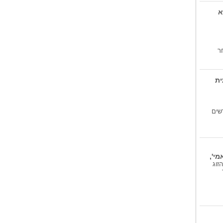
דוד רטנר דובר...
א
מדובר בחיילים שהועברו לרמב'ם
לצורך טיפול...
הקריה הרפואית...
מדובר במינויים בתחומי : כירורגיית
ר
כבד...
ית
שים
י',
חמישי הקרוב 6.8.26 ובני הזוג