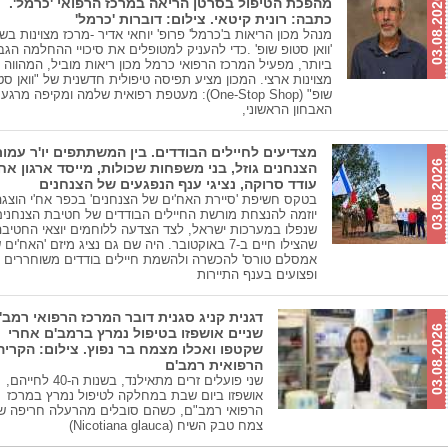
03.08.2026
מהפכת הטיפול בסרטן הריאה במרכז הרפואי 'כרמל'.
כתבה: רונית קיטאי. צילום: דוברות 'כרמל'
מנהל מכון הריאות ב'כרמל' פרופ' יוחאי אדיר -מרכז מצוינות בש
'וואן סטופ שופ' .כדי להעניק למטופלים את סיכויי ההחלמה הגב
ביותר, מפעיל המרכז הרפואי כרמל מכון ריאות מוביל, המהווה 
מצוינות ארצי. המכון מציע תפיסה טיפולית חדשנית של "וואן סט
שופ" (One-Stop Shop): מעטפת רפואית שלמה ומקיפה מר
האבחון הראשוני,
מצדיעים לחיילים הבודדים. בין המשתתפים יו'ר עמו
03.08.2026
הצנחנים גוזל, בני משפחות שכולות, מייסד ארגון אח'
עודד סרוקה, נציגי ענף הנפגעים של הצנחנים
בטקס חשיפת 'סיירת האח'ים של הצנחנים' בכפר אח'י הוצגה
יוזמה להנצחת מורשת החיילים הבודדים של חטיבת הצנחנים
שנפלו במערכות ישראל, לצד הצדעה ללוחמים יוצאי החטיבה
שהצילו חיים ב-7 באוקטובר. היה שם גם נציג מיזם 'האח'ים
אמסלם טורס' להכשרה ולהשמת חיילים בודדים משוחררים
ופצועים בענף התיירות
דגנית קניג סגנית דובר המרכז הרפואי רמב'
03.08.2026
שניים אושפזו בטיפול נמרץ ברמב'ם אחרי
שקטפו ואכלו מצמח בר נפוץ. צילום: הקריה
הרפואית רמב'ם
שני פועלים זרים מתאילנד, בשנות ה-40 לחייהם,
אושפזו ביום שבת במחלקה לטיפול נמרץ במרכז
הרפואי רמב"ם, כשהם סובלים מהרעלה חריפה ש
צמח טבק השיח (Nicotiana glauca)