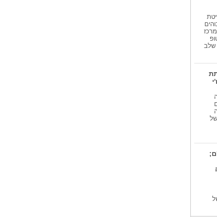
יטת
והים
מרכז
ופ
גע שלב
תת
י
 של
ם;
ל