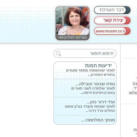
דבר העורכת
יצירת קשר
www.rinunim.co.il
DERMO HAIR - סרום...
לאחר שדיווחנו לכם במדור זה על
שמפו לחיזוק...
חדשנות בצנתורים...
ידיעות חמות
לאחר שאושפזה מספר פעמים
בחודש האחרון...
נסיה שכטר הובילה...
נס
לאחר שלמדה לשני תארים
ד.
באוניברסיטת חיפה...
שלוש
עו'ד דרור כהן...
לאחר שפתח משרד בצ'ק פוסט
החליט עו'ד דרור...
מנזקי המלחמה:...
לאחר תקופה ממושכת של מתח,
נרשמת עלייה...
ת
שרון צימרמן...