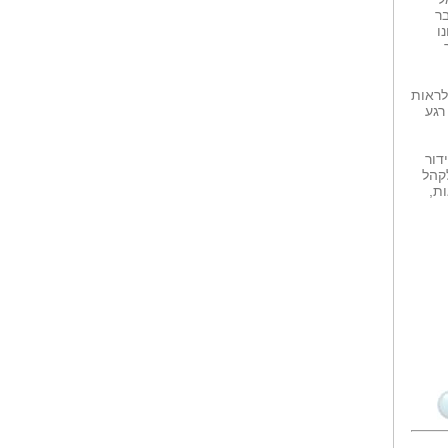
את האירוע החגיגי כיבדו בנוכחותם
ר
גם אמה...
ו
אירוע מרגש ויוצא...
את האירוע הנחתה מזכיר (ת) העיר
חיפה ברכה...
לראות
רגע
אירוע מרגש:...
את האירוע הפיקה מורן שפיגל,
כשעל עיצוב...
דור
קהל
ת,