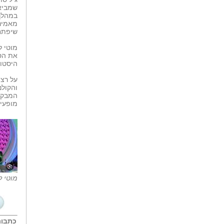
שמביאה
במהלך 
מאמיני
שיפתח 
מוטי ל
את הסר
היסטור
על רצו
והקולנ
המבקרי
מופעים
מוטי ל
כתבות