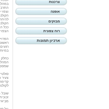
צרכנות
במהלך 
התרבות
אופנה
וצפוי 
הקולנו
להיחת
מבזקים
הקולנו
ככל הא
רוח צפונית
הצפויי
הפרויק
ארכיון תמונות
ראשונה
רגעים 
במיוחד
כחלק מ
המהלך 
שמסמן 
סולטיז
צעיר 
קדימה 
לקולנו
שובל מ
זכוכית
מביאים