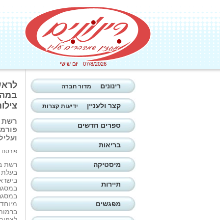
07/8/2026 יום שישי
לראש
רינונים
מדור חברה
במהל
צילום
קצר ולעניין
ידיעות קצרות
ספרים חדשים
פורמט
ועליל
בריאות
פורסם ב: 14/05/2026
מיסטיקה
בעלת כ
בישרא
תיירות
במסגרת
במסגרת
מפגשים
מיוחד
ברמות 
לצפות 