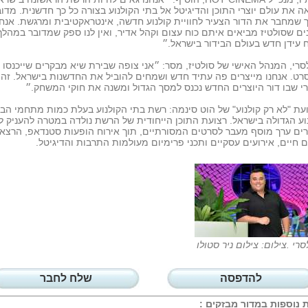
 את עולם יוצרי התוכן והדיגיטל אל בתי הקולנוע בצורה כל כך חדשנית. מדוב
שמחבר את הדור הצעיר לחוויית קולנוע חדשה, אינטראקטיבית ומרגשת. אנחנ
ם שסולטיז מביאים איתם כוח עצום וקהל אדיר, ואין לנו ספק שמדובר במהלך
עידן חדש בעולם הבידור בישראל.״
סרי, המנהל האישי של סולטיז, מסר: ״אני צופה שבירת שיא מבקרים שייכנסו 
ט. אנחנו מייצרים פה עתיד חדש ושמחים להוביל את החדשנות בישראל. זה 
י שבו דור היוצרים החדש נכנס למסך הגדול ומשנה את חוקי המשחק.״
עת "לא רק קולנוע" של הוט סינמה: רשת בתי הקולנוע בעלת כמות מתחמי הבי
וע הגדולה בישראל. רצועת התוכן הייחודית של הרשת נולדה במטרה להעניק ל
ם ערך מוסף מעבר לסרטים המסורתיים, תוך אירוח הופעות סטנדאפ, הרצאו
 חיים, אירועים עסקיים ותכני פרימיום מעולמות התרבות והדיגיטל.
סרי .צילום: צילום ניר סטולו
להדפסה
שלח לחבר
 נוספות במדור
מבזקים
: