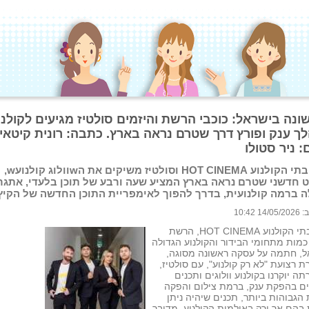
ונה בישראל: כוכבי הרשת והיזמים סולטיז מגיעים לקולנו
ך ענק ופורץ דרך שטרם נראה בארץ. כתבה: רונית קיטאי.
: ניר סטולו
רשת בתי הקולנוע HOT CINEMA וסולטיז משיקים את הwוולוג קולנועw,
 חדשני שטרם נראה בארץ המציע שעה ורבע של תוכן בלעדי, אתגר
ה ברמה קולנועית, בדרך להפוך לאימפריית התוכן החדשה של הקיץ
 10:42
רשת בתי הקולנוע HOT CINEMA, הרשת
מות מתחומי הבידור והקולנוע הגדולה
ל, חתמה על עסקה ראשונה מסוגה,
 רצועת "לא רק קולנוע", עם סולטיז,
ה יוקרנו בקולנוע וולוגים ותכנים
ים בהפקת ענק, ברמת צילום והפקה
הגבוהות ביותר, תכנים שיהיה ניתן
בהם אך ורק באולמות הקולנוע. מדובר