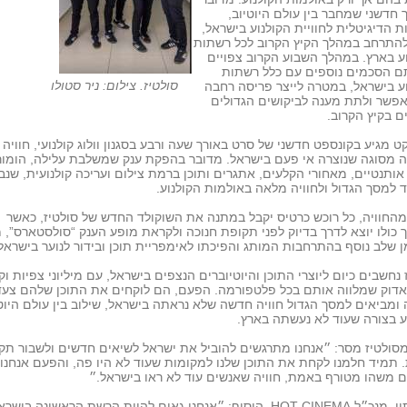
חדשני שמחבר בין עולם היוטיוב,
 הדיגיטלית לחוויית הקולנוע בישראל,
להתרחב במהלך הקיץ הקרוב לכל רשתות
ע בארץ. במהלך השבוע הקרוב צפויים
ם הסכמים נוספים עם כלל רשתות
סולטיז. צילום: ניר סטולו
ע בישראל, במטרה לייצר פריסה רחבה
פשר ולתת מענה לביקושים הגדולים
ם בקיץ הקרוב.
ט מגיע בקונספט חדשני של סרט באורך שעה ורבע בסגנון וולוג קולנועי, חוויה
 מסוגה שנוצרה אי פעם בישראל. מדובר בהפקת ענק שמשלבת עלילה, הומור
אותנטיים, מאחורי הקלעים, אתגרים ותוכן ברמת צילום ועריכה קולנועית, שנב
 למסך הגדול ולחוויה מלאה באולמות הקולנוע.
החוויה, כל רוכש כרטיס יקבל במתנה את השוקולד החדש של סולטיז, כאשר
כולו יוצא לדרך בדיוק לפני תקופת חנוכה ולקראת מופע הענק “סולסטארס”, 
שלב נוסף בהתרחבות המותג והפיכתו לאימפריית תוכן ובידור לנוער בישראל
 נחשבים כיום ליוצרי התוכן והיוטיוברים הנצפים בישראל, עם מיליוני צפיות וק
ואדוק שמלווה אותם בכל פלטפורמה. הפעם, הם לוקחים את התוכן שלהם צע
ומביאים למסך הגדול חוויה חדשה שלא נראתה בישראל, שילוב בין עולם היוט
ע בצורה שעוד לא נעשתה בארץ.
סולטיז מסר: ״אנחנו מתרגשים להוביל את ישראל לשיאים חדשים ולשבור תק
. תמיד חלמנו לקחת את התוכן שלנו למקומות שעוד לא היו פה, והפעם אנחנו
 משהו מטורף באמת, חוויה שאנשים עוד לא ראו בישראל.״
גיל סתיו, מנכ״ל HOT CINEMA, הוסיף: ״אנחנו גאים להיות הרשת הראשונה בישר