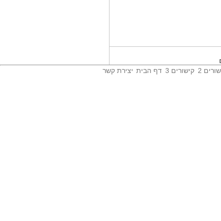
סיכום הערכת...
הלמידה מרחוק בכל מוסדות החינוך
בעיר...
פריצת דרך בכירורגיית...
הממצאים שהוצגו במחקר בראשות
פרופ' ריאד...
ורים 2
קישורים 3
דף הבית
יצירת קשר