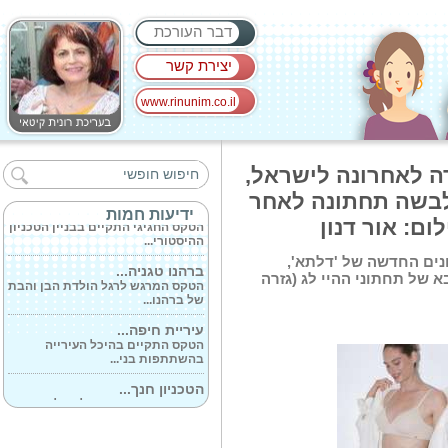
דבר העורכת
יצירת קשר
www.rinunim.co.il
הפסנתרן המחונן...
זכרו היטב את שמו של הפסנתרן
ה לאחרונה לישראל,
אלון פטרילין...
בשה תחתונה לאחר
הטכניון ציין...
ידיעות חמות
ום: אור דנון
הטקס החגיגי התקיים בבניין הטכניון
ההיסטורי...
ים החדשה של 'דלתא',
ברהנו טגניה...
ות Martini shape, הדור הבא של תחתוני ההיי לג (גזרה
הטקס המרגש לרגל הולדת הבן והבת
של ברהנו...
עיריית חיפה...
הטקס התקיים בהיכל העירייה
בהשתתפות בני...
הטכניון חנך...
המבואה נמצאת בפקולטה להנדסת
חשמל ומחשבים...
לחג האהבה ט'ו...