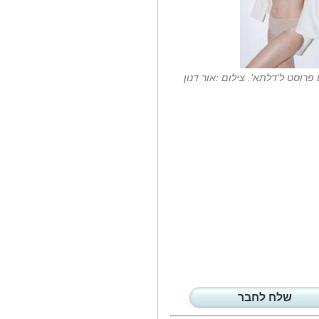
המבצע בשילוב מארזים מפנקים של
יינות...
גאווה ישראלית:...
המחלקה לכירורגיית פה ולסתות
במרכז הרפואי...
 פרוסט ל'דלתא'. צילום :אור דנון
ניחוח צרפתי...
המחלקה להמטולוגיה - אונקולוגיה
והשתלות...
הלינה גוטמן...
הלינה גוטמן שנולדה עם יכולת
תיקשור, תספר...
המתקשרת הלינה...
הלינה גוטמן היא קיבוצניקית
(מאפיקים)...
גלית דהאן (48)...
המיסטיקאית גלית דהאן מצליחה
לגרום להלם...
המיסטיקאית...
המיסטיקאית מאור עקיבא' סיגל
זריהן, הצליחה...
העיתונאי הלל...
שלח לחבר
הלל קסלר יגיש בערוץ 10 את מבזקי
חדשות...