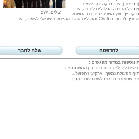
בדימוס); עו'ד רבקה ינקו יועצת
ת של החברה הכלכלית לחיפה, עו'ד
צילום: יח'צ
ברקוביץ' יועץ משפטי בחברת החשמל,
ת Chefi ומנכ'לית איגוד ההייטק הישראלי לשעבר, ועוד.
להדפסה
שלח לחבר
 נוספות במדור
מפגשים
:
יעים לחיילים הבודדים. בין המשתתפים...
וף הפעולה נמשך: 'ארקיע' ו'הפועל...
ם שטאובר דוברות לשכת עורכי הדין...