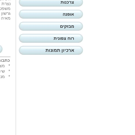
צרכנות
נצרת (
משפטי
גרשון 
אופנה
מאיה שוורץ יו'ר חבר
מבזקים
רוח צפונית
ארכיון תמונות
כתבות
*
מצד
*
שית
*
מנח