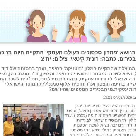
בנושא 'פתרון סכסוכים בעולם העסקי' התקיים היום בנוכ
המוצלח שהתקיים במלון 'בוטניקה' בחיפה, נערך בחסותם של דוד
 נשיא לשכת המסחר והתעשייה בחיפה והצפון, וד'ר מנשה כהן, נשי
 הישראלי לבוררות עסקית, ובהובלת מיכל סני, מנכ"לית לשכת המ
ייה בחיפה והצפון ועו'ד חופית אלוף סמנכ'לית המוסד הישראלי
ות עסקית.מי הבכירים הנוספים שהיו שם?
 13:29
ס פתח ראש העיר חיפה יונה יהב,
ו בו בין היתר השופט רון סוקול, שופט
בית המשפט המחוזי חיפה (כלכלי), עו'ד
 לין יו'ר המוסד הישראלי לבוררות
 ד'ר יורם זבה נשיא לשכת הספנות
ית, תאופיק כתילי נשיא בתי משפט
במחוז צפון וסגן נשיא ביה"ש המחוזי