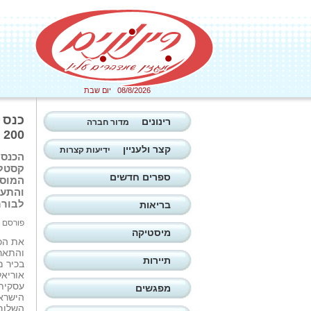
08/8/2026 יום שבת
כנס 
רינונים
מדור חברה
200 בכירים. כתבה: רונית קיטאי. צילום: יח'צ
קצר ולעניין
ידיעות קצרות
הכנס 
קסטל,
ספרים חדשים
המוסד
והתעש
לבורר
בריאות
פורסם ב: 04/02/2026
מיסטיקה
את הכנ
והתארח
תיירות
בכיר מ
אוריאל
עסקית,
מפגשים
הישראל
השלום 