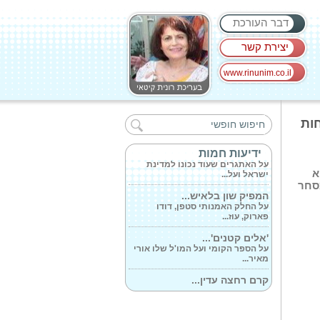
דבר העורכת
יצירת קשר
www.rinunim.co.il
נערה בת 17 אושפזה...
עם הגעתה למלר'ד ילדים במרכז
חות
הרפואי בני...
מה יהיה עתיד...
ידיעות חמות
על האתגרים שעוד נכונו למדינת
ישראל ועל...
א
סחר
המפיק שון בלאיש...
על החלק האמנותי סטפן, דודו
פארוק, עוז...
'אלים קטנים'...
על הספר הקומי ועל המו'ל שלו אורי
מאיר...
קרם רחצה עדין...
עם השינויים התכופים במזג האויר.
פעם קור...
על צמחי המרפא...