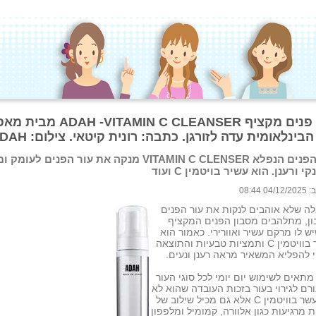
סבון פנים מקציף DAH -VITAMIN C CLEANSER
בינלאומית עדה לזורגן. כתבה: רונית קיטאי. צילום: ADAH
סבון הפנים הנפלא VITAMIN C CLENSER מנקה את עור הפנים לעו
י ורענן. הוא עשיר בויטמין C ועוד
 08:44
ה שלא אוהבים לנקות את עור הפנים
ון, מתלהבים מסבון הפנים המקציף
ש לו מרקם עשיר ואוורירי. כאמור הוא
מועשר בוויטמין C ותמציות טבעיות והתוצאה
י להפליא המשאיר מראה רענן ונעים.
מתאים לשימוש יום יומי לכל סוגי העור
גורם לגירוי בעור בזכות העובדה שהוא לא
רק מועשר בוויטמין C אלא גם מכיל שילוב של
 מרגיעות כגון אלוורה, קמומיל ומלפפון