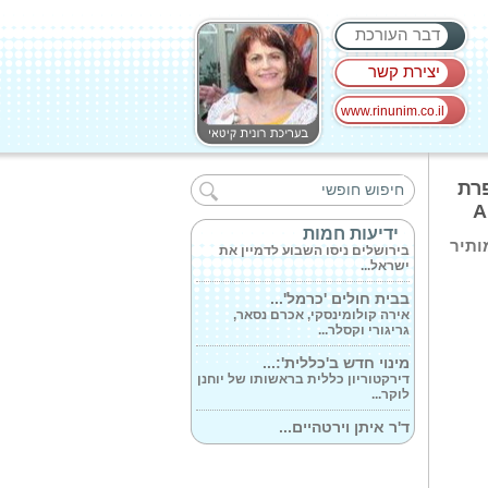
דבר העורכת
יצירת קשר
www.rinunim.co.il
מומחי בית חולים...
דירוג Duns 100 Medical היוקרתי
A מבית מאפרת
לשנת 2025 התפרסם...
אירוע ראשון...
ידיעות חמות
מק ומותיר
בירושלים ניסו השבוע לדמיין את
ישראל...
בבית חולים 'כרמל'...
אירה קולומינסקי, אכרם נסאר,
גריגורי וקסלר...
מינוי חדש ב'כללית':...
דירקטוריון כללית בראשותו של יוחנן
לוקר...
ד'ר איתן וירטהיים...
דירקטוריון כללית, בראשותו של
יוחנן לוקר...
ביבנה נחנך אמבולנס...