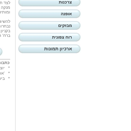
צרכנות
לצד חו
מנקה ב
ומותיר
אופנה
מבזקים
ברח' הירקון 
רוח צפונית
ארכיון תמונות
כתבות
*
יוצ
*
'או
*
ביש