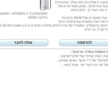
מצה היאלרונית.הפורמולה האיכותית
עדינות לכלוך, שומן ושאריות איפור,
ה את העור רך, חלק ונינוח.
EANSER.
צילום: ADAH
להשיג את המוצרים של ADAH בחנויות
נבחרות של רשת הפארם be ובחנות הדגל
בקניון הזהב בראשל'צ. הסטודיו של עדה לזורגן פתוח 
2, בני ברק.
להדפסה
שלח לחבר
 נוספות במדור
צרכנות
:
את 'האח הגדול' שלי סרבריאניקוב...
לטרסול' של ד'ר פישר השיקו שפתון...
ול זוגי או ריקוד זוגי. אמיר בנאי...