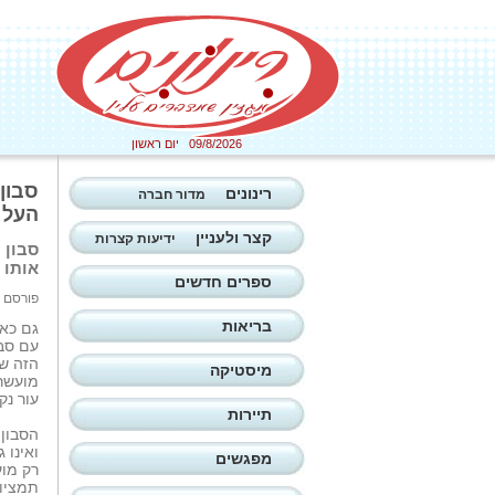
09/8/2026 יום ראשון
רינונים
מדור חברה
העל ה
קצר ולעניין
ידיעות קצרות
אותו נק
ספרים חדשים
פורסם ב: 04/12/2025
בריאות
גם כאל
עם סב
הזה שי
מיסטיקה
עור נק
תיירות
הסבון 
ואינו 
מפגשים
תמציות