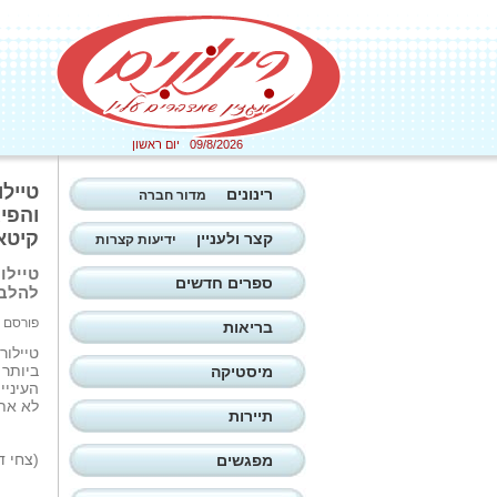
09/8/2026 יום ראשון
טייל
רינונים
מדור חברה
קיטאי
קצר ולעניין
ידיעות קצרות
ספרים חדשים
להלבש
פורסם ב: 16/09/2025
בריאות
טיילור
ביותר 
מיסטיקה
העיניי
לא את 
תיירות
(צחי ד
מפגשים