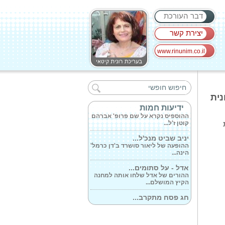
דבר העורכת
יצירת קשר
www.rinunim.co.il
חבורת כוח המוח...
זהו! די עם הנינטנדו ועם שלל משחקי
הרשת!...
20. כתבה: רונית
הוספיס אשפוזי...
ידיעות חמות
ההוספיס נקרא על שם פרופ' אברהם
קוטן ז'ל...
ת
יניב שביט מנכ'ל...
ההופעה של ליאור סושרד ב'דן כרמל'
הינה...
אדל - על סתומים...
ההורים של אדל שלחו אותה למחנה
הקיץ המושלם...
חג פסח מתקרב...
הצבעוניות של אריזות תבניות
האפייה מקשטות...
ההרפתקנים הסודיים...