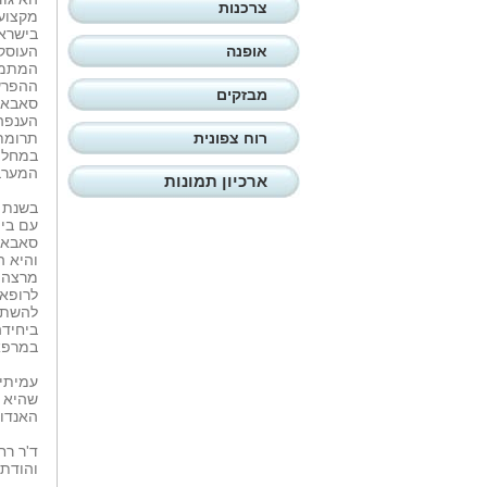
צרכנות
מקצוע
בישראל
אופנה
העוסקי
המתמק
ההפרשה
מבזקים
סאבא-
הענפה 
רוח צפונית
תרומת
במחלות
המערב
ארכיון תמונות
עם בי'
סאבא-ח
מרצה מ
לרופאי
להשתלמ
ביחיד
במרפאו
עמיתיה
שהיא 
האנדוק
ד'ר רח
והודתה