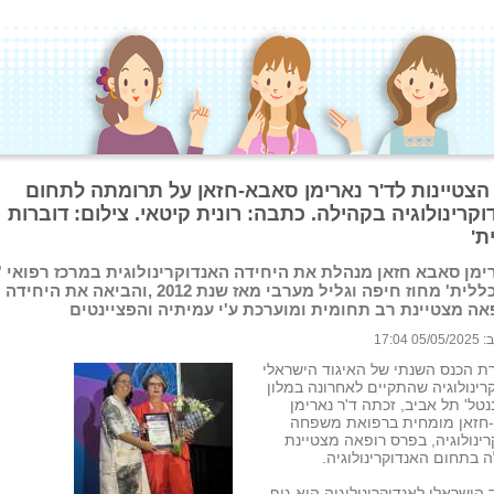
הצטיינות לד'ר נארימן סאבא-חזאן על תרומתה לתחום
קרינולוגיה בקהילה. כתבה: רונית קיטאי. צילום: דוברות
ת'
רימן סאבא חזאן מנהלת את היחידה האנדוקרינולוגית במרכז רפואי 'ל
'של 'כללית' מחוז חיפה וגליל מערבי מאז שנת 2012 ,והביאה את היחידה
ה מצטיינת רב תחומית ומוערכת ע'י עמיתיה והפציינטים
 17:04
ת הכנס השנתי של האיגוד הישראלי
רינולוגיה שהתקיים לאחרונה במלון
ננטל' תל אביב, זכתה ד'ר נארימן
חזאן מומחית ברפואת משפחה
רינולוגיה, בפרס רופאה מצטיינת
 בתחום האנדוקרינולוגיה.
 הישראלי לאנדוקרינולוגיה הוא גוף