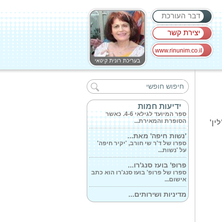
דבר העורכת
יצירת קשר
www.rinunim.co.il
אבירי דינו 2...
ספר לגילאי 8-11. דמיינו ימי ביניים ,
רק...
הארנב הענן והגשם...
ידיעות חמות
ספר המיועד לגילאי 4-6. כאשר
הסופרת והמאירת...
ין'
'נשות חיפה' מאת...
ספרו של ד'ר שי חורב, 'יקיר חיפה'
על 'נשות...
פרופ' בועז סנג'רו...
ספרו של פרופ' בועז סנג'רו הוא כתב
אישום...
מדיניות ושירותים...
ספרו של פרופ' אורי אבירם בוחן את
המאמצים...
דוב וחיות שאפשר...