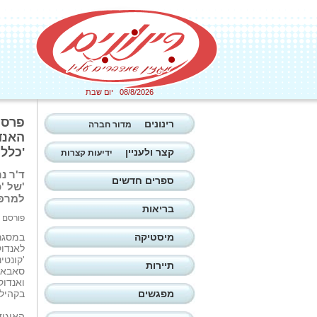
08/8/2026 יום שבת
פרס 
רינונים
מדור חברה
האנדו
'כללי
קצר ולעניין
ידיעות קצרות
ד'ר נ
ספרים חדשים
למרפא
בריאות
פורסם ב: 05/05/2025
מיסטיקה
במסגר
לאנדוק
'קונטי
תיירות
סאבא-
ואנדוק
מפגשים
בקהילה
האיגוד