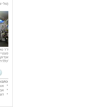
(טלי שר
ד'ר נא
מצטיי
אנדוקר
'כללית
כתבות
*
אומ
*
אבח
*
דגנ