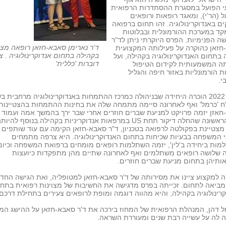
י הפועל במסגרת ההסתדרות הרפואית
 (הר'י), ומאגד רופאות ורופאים
ם באנדוקרינולוגיה. זהו תחום ברפואה
ד במערכת ההורמונלית ובבלוטות
 הפנימיות. הפרס היוקרתי ניתן לד"ר
ד'ר נארימן סאבא-חזאן רופאה מצט
חזאן כהוקרה על פעילותה המקצועית
בקהילה בתחום אנדוקרינולוגיה . צי
בתחום האנדוקרינולוגיה בקהילה, ועל
דוברות 'כללית'
ה המשמעותית לקידום הטיפול
 הורמונליות באזור חיפה והגליל
י.
בשנת 2022 הוכרה היחידה שבניהולה כמרכז ההתמחות באנדוקרינולוגיה מרחבית ב
ח 'כרמל' ואף לאחרונה סיימה מתמחה שלה את בחינות ההתמחות בהצטיינות.
אזן יזמה פרויקט למניעת שברים חוזרים אחרי שבר ירך בהמשך אמה ועמוד
והיא הראשונה שהחלה דיקור תחת US במרפאות אנדוקריניות בקהילה.בנוסף להיות
צטיינת בפקולטה לרפואה בטכניון, ד"ר סאבא-חזאן הקימה עם עוד שותפים 
 המשפחה בבעיות שכיחות בתחום האנדוקרינולוגיה. היא צרפה מתמחים
ות ביחידה ב'לין', יזמה השתלמות רופאים מומחים ברפואת המשפחה וכיום
ה שלושה רופאים משתלמים ואף לאחרונה שתיים מהן מתפקדות כיועצות
תיהן בתחום מניעת שברים חוזרים.
 למקצוע ציינו את מסירותה של ד'ר סאבא-חזאן למטופליה, ואת הגישה החד
מביאה לתחום. זכייתה בפרס מדגישה את החשיבות של מצוינות רפואית בתח
רינולוגיה בקהילה, והיא מהווה דוגמה ומופת לרופאים צעירים בתחילת דרכם.
ל דהן, המנהלת הרפואית של המחוז בירכה את ד'ר סאבא-חזאן על ההישג המ
 לה על עשייה רבת שנים ומעוררת השראה.