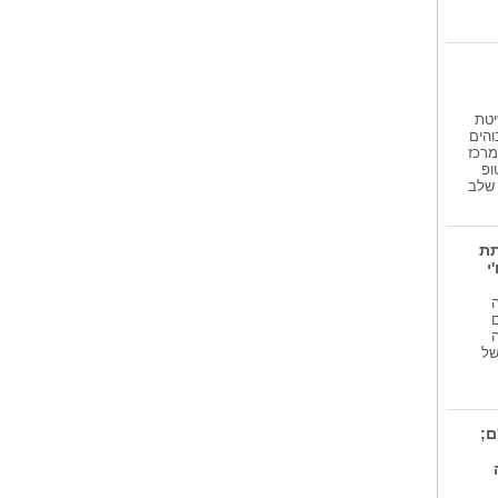
אברהם קליין...
היה זה מחווה על תרומתו רבת
השנים לכדורגל...
פיתוח ישראלי...
היזם והבעלים יבגני גופמן המכהן
יטת
כמנכ'ל...
והים
מרכז
ופ
גע שלב
תת
י
 של
ם;