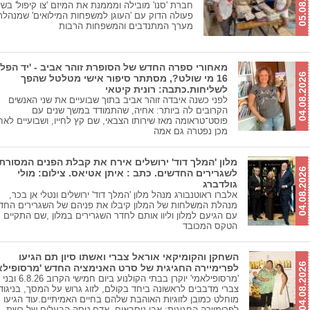
05.08.2026
חברת 'סנו' מובילה ומממנת את המיזם 'צו קיפול' בשי
פעולה הדוק עם 'העוגן למשפחות המילואים' שמנהל
מערך המתנדבים והמשפחות הרבות
מאחורי ספרה החדש של הסופרת זוהר אביב - 'יד הפל
04.08.2026
16 מי שולט?, מסתתר סיפור אישי מטלטל שהפך
לשליחות.כתבה: רונית קיטאי
לפני כשנה איבדה זוהר אביב בתוך שבועיים את שני האנשים
הקרובים לה ביותר: אחיה, שהתמודד במשך שנים עם
פוסט־טראומה מאז שירותו הצבאי, שם קץ לחייו, ושבועיים לאח
מכן נפטרה גם אמה
מלון 'המלך דוד' ירושלים אירח את קבלת הפנים המסורת
04.08.2026
לשגרירים החדשים. כתב : איתן אטיאס. צילום: מולי
גולדברג
אלברו ראוטנבורג מנהל מלון 'המלך דוד' ירושלים ונטלי אן בכר,
מנהלת המשלחות של המלון קיבלו את פניהם של השגרירים החד
עם הגיעם למלון וליוו אותם לחדר השגרירים במלון ,שם התקיים
הטקס המכובד
השחקן והקומיקאי אוראל צברי ואשתו סיון תם הגיעו
04.08.2026
לפרימיירה החגיגית של סרט האנימציה החדש 'מרסופילאמ
'מרסופילאמי' יוקרן בבתי הקולנוע ביום 
צברי מדבבים לראשונה ביחד בקולם, לזוג גרוש על המסך, בניגוד
מוחלט כמובן לזוגיות האוהבת שלהם בחיים האמיתיים.עוד הגיעו
לפרימיירה החגיגית: אבי נוסבאום, אדם טסה הבעלים של רשת