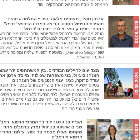
הממתקים 'טסה הבית של הממתקים' ועוד
אבחון מהיר, מעטפת מלאה וסיכויי החלמה גבוהים:
03.08.2026
מהפכת הטיפול בסרטן הריאה במרכז הרפואי 'כרמל'.
כתבה: רונית קיטאי. צילום: דוברות 'כרמל'
מנהל מכון הריאות ב'כרמל' פרופ' יוחאי אדיר -מרכז מצוינות בש
'וואן סטופ שופ' .כדי להעניק למטופלים את סיכויי ההחלמה הגב
ביותר, מפעיל המרכז הרפואי כרמל מכון ריאות מוביל, המהווה 
מצוינות ארצי. המכון מציע תפיסה טיפולית חדשנית של "וואן סט
שופ" (One-Stop Shop): מעטפת רפואית שלמה ומקיפה מר
האבחון הראשוני,
מצדיעים לחיילים הבודדים. בין המשתתפים יו'ר עמו
03.08.2026
הצנחנים גוזל, בני משפחות שכולות, מייסד ארגון אח'
עודד סרוקה, נציגי ענף הנפגעים של הצנחנים
בטקס חשיפת 'סיירת האח'ים של הצנחנים' בכפר אח'י הוצגה
יוזמה להנצחת מורשת החיילים הבודדים של חטיבת הצנחנים
שנפלו במערכות ישראל, לצד הצדעה ללוחמים יוצאי החטיבה
שהצילו חיים ב-7 באוקטובר. היה שם גם נציג מיזם 'האח'ים
אמסלם טורס' להכשרה ולהשמת חיילים בודדים משוחררים
ופצועים בענף התיירות
דגנית קניג סגנית דובר המרכז הרפואי רמב'
03.08.2026
שניים אושפזו בטיפול נמרץ ברמב'ם אחרי
שקטפו ואכלו מצמח בר נפוץ. צילום: הקריה
הרפואית רמב'ם