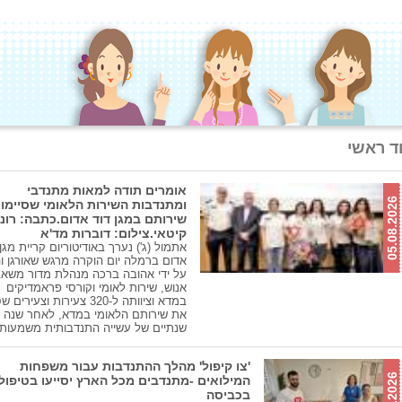
ד ראשי
אומרים תודה למאות מתנדבי
05.08.2026
ומתנדבות השירות הלאומי שסיימו
שירותם במגן דוד אדום.כתבה: רונ
קיטאי.צילום: דוברות מד'א
אתמול (ג') נערך באודיטוריום קריית מגן 
אדום ברמלה יום הוקרה מרגש שאורגן ו
על ידי אהובה ברכה מנהלת מדור משאב
אנוש, שירות לאומי וקורסי פראמדיקים
במדא וציוותה ל-320 צעירות וצעירי
את שירותם הלאומי במדא, לאחר שנה א
שנתיים של עשייה התנדבותית משמעות
'צו קיפול' מהלך ההתנדבות עבור משפחות
המילואים -מתנדבים מכל הארץ יסייעו בטיפול
בכביסה