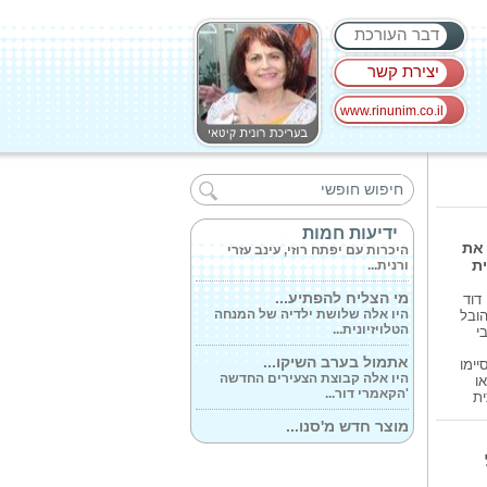
דבר העורכת
יצירת קשר
www.rinunim.co.il
מכשיר ה-MRI החדיש...
הטכנולוגיה החדשנית מקצרת
משמעותית את...
בשתי זירות...
ידיעות חמות
היכרות עם יפתח רוזי, עינב עזרי
 את
ורנית...
ית
מי הצליח להפתיע...
דוד
היו אלה שלושת ילדיה של המנחה
הובל
הטלויזיונית...
י
אתמול בערב השיקו...
ם שסיימו
היו אלה קבוצת הצעירים החדשה
ו
'הקאמרי דור...
ית
מוצר חדש מ'סנו...
היו זמנים רחוקים שמגבונים לחים
היוו...
ביום המפעם (דפיברילטור)...