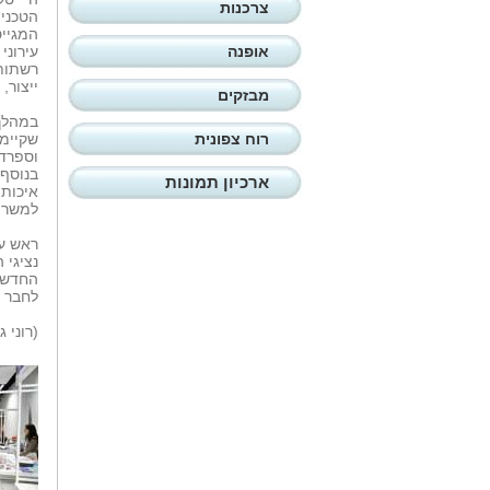
צרכנות
הטכניו
המגייס
אופנה
עירוני
רשתות 
ייצור,
מבזקים
במהלך 
רוח צפונית
שקיימו
בנוסף
ארכיון תמונות
איכותי
למשרות
ראש עי
נציגי 
החדשים
לחבר א
(רוני 