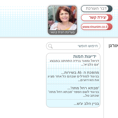
דבר העורכת
יצירת קשר
www.rinunim.co.il
דניאל פוליקר...
דניאל פוליקר היא בעלת ניסיון של
ורגן
למעלה...
מי אומר שברק...
ידיעות חמות
דניאל ומאור ברדה התחתנו במבצע
'עם כלביא'...
מהפכת ה -AI בשירות...
בניגוד למודלים שבהם כל אתר מציג
את האירועים...
'סבתא רחל מתה'...
בניגוד לשם הספר 'סבתא רחל מתה'
שכתב טל...
בניין הלב ע'ש...
בניין הלב ע'ש איל עופר ברמב'ם
מציע מעתה...
פרופ' מסעד ברהום...