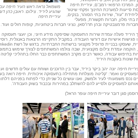
ן, המרכז הרפואי רמב'ם, עיריית חיפה
משמאל נראה ראש העיר חיפה עם
ת סייעות למערכת החינוך ופקחי שיטור
שהגיע ליריד. צילום: ראובן כהן דו
 ליחידת "עוז", שירות בתי הסוהר, בנקים,
עיריית חיפה
בתי מלון, חברות תקשורת, מפעלי
 חברות פרמצבטיקה ובהן תרו־סאן, נציגי חברות ביטחוניות, קופות חולים ועוד.
היריד פעלה עמדת שירות התעסוקה שסיפקה מידע חיוני, וכן יועצי תעסוקה
 פגישות אישיות עם דורשי העבודה. במקביל התקיימו הרצאות באנגלית, רוסי
, הוקמה עמדת צילום מקצועית, שבה צולמו המשתתפים לצורך שימוש בתמונ
ות בחיפוש עבודה, כאשר רבים מקרב המשתתפים כבר החלו בתהליכי קליטה
 שונות בעקבות היריד.
ריית חיפה יונה יהב ביקר ביריד, עבר בין הדוכנים ושוחח עם עולים חדשים וע
המעסיקים ואמר: 'קליטה מוצלחת מתחילה בתעסוקה איכותית. חיפה רואה בעו
 נכס משמעותי לעיר ולמשק, ואנו עושים כל שניתן כדי לפתוח בפניהם דלתות
ותם למעסיקים ולסייע להם להשתלב במהירות ובכבוד בשוק העבודה'.
גרוסמן סגן דובר עיריית חיפה עופר הראל)