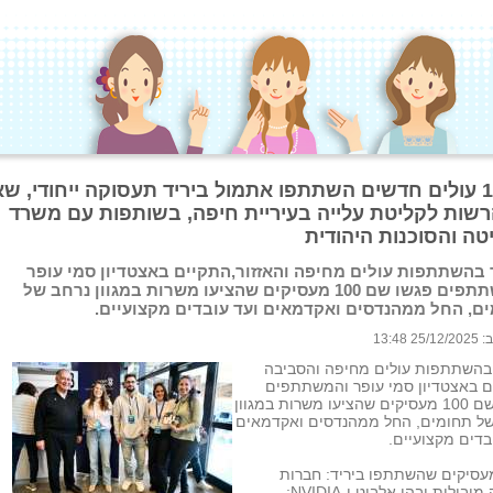
1,800 עולים חדשים השתתפו אתמול ביריד תעסוקה ייחודי, שא
הרשות לקליטת עלייה בעיריית חיפה, בשותפות עם משרד
טה והסוכנות היהודית
 בהשתתפות עולים מחיפה והאזזור,התקיים באצטדיון סמי עופר
והמשתתפים פגשו שם 100 מעסיקים שהציעו משרות במגוון נרחב של
ם, החל ממהנדסים ואקדמאים ועד עובדים מקצועיים.
 13:48
 בהשתתפות עולים מחיפה והסביבה
ם באצטדיון סמי עופר והמשתתפים
פגשו שם 100 מעסיקים שהציעו משרות במגוון
של תחומים, החל ממהנדסים ואקדמאים
בדים מקצועיים.
עסיקים שהשתתפו ביריד: חברות
היי־טק מובילות ובהן אלביט ו-NVIDIA;