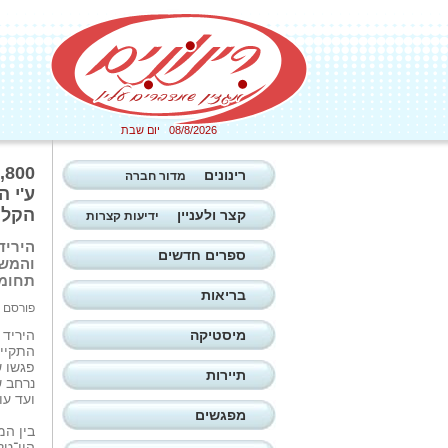
08/8/2026 יום שבת
רינונים
מדור חברה
ע'י 
הקלי
קצר ולעניין
ידיעות קצרות
היריד
ספרים חדשים
תחומי
בריאות
פורסם ב: 25/12/2025
מיסטיקה
היריד
התקיי
תיירות
נרחב 
ועד עו
מפגשים
בין המ