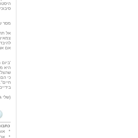
היסטור
סיבוכי
מסר של
אל תחכ
צמאים 
להיבדק
אם אנ
'ביום 
היא מת
שהצליח
כי הם 
חיים".
בידיים 
(שלי ג
כתבות
*
אומ
*
אבח