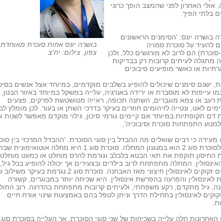
 אולי האחרון לפני שהמצב הופך כרוני
ם בלתי הפיך.
 בושרה יונס: 'הסימנים הראשונים
בושרה יונס אחות סוכרת מאוחדת 
ם להעיד על סוכרת סמויה
צפון. צילום: יח'צ
סוכרת) הם לרוב לא מורגשים כלל, ולכן
 מתגלה לעיתים קרובות רק בבדיקות
תיות או כאשר מופיעים סיבוכים
, ישנם סימנים שיכולים להופיע בשלבים מוקדמים, במיוחד אצל אנשים בסיכו
מו עייפות לא מוסברת או ירידה באנרגיה, עלייה במשקל במיוחד באזור הבטן,
 רעב או צמא מוגברים, השתנה תכופה, ראייה מטושטשת לפרקים, פצעים
ים לאט, ונטייה לזיהומים חוזרים בעיקר בדרכי השתן או בעור. לכן מומלץ לב
 דם תקופתיות במיוחד אם קיימים גורמי סיכון, גילוי מוקדם מאפשר לשנות א
למנוע התפתחות סוכרת וסיבוכיה'.
מעידה כי רבים שואלים מה ההבדל בין סוגי הסוכרת. 'ההבדל המרכזי בין סוכ
סוג 1 לסוכרת סוג 2 הוא במנגנון המחלה. סוכרת סוג 1 היא מחלה אוטואימונית שב
 החיסון תוקפת את תאי הבטא בלבלב וגורמת להרס מוחלט או כמעט מוחלט 
האינסולין. המחלה מתפתחת לרוב בילדים ובצעירים אך יכולה להופיע בכל גיל,
והחולים זקוקים לאינסולין חיצוני מאז האבחנה. סוכרת סוג 2 נגרמת בעיקר משי
 לאינסולין והפרעה בהפרשת אינסולין. היא שכיחה יותר במבוגרים, קשורה
ה, גיל מתקדם, רקע משפחתי, ולעיתים קרובות מתפתחת בהדרגה. רוב החול
קוקים לאינסולין בתחילת הדרך וניתן לטפל בהם באמצעות שינוי אורח חיים
ת.