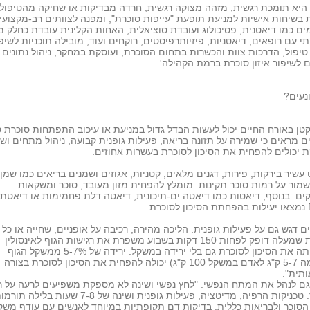
היא תומכת רגשית, מזהה מצוקה רגשית, חרדה מבדיקות או שחיקה מהטיפול,
בשיחות אישיות למניעת תופעת "עייפות סוכרת", ומפנה לצוותים רב-מקצועי
ם כמו דיאטנית, פסיכולוג ועובדת סוציאלית, האחות הקלינית עובדת כחלק מ
תי עם רופאים, דיאטניות, פיזיותרפיסטים, רוקחים ועוד, מובילה תוכניות לשיפ
טיפול, הדרכות צוות והכשרות בתחום הסוכרת, ועוסקת במחקר, ניהול נתונים
 לשיפור איזון סוכרת ברמת הקהילה'.
נעים?
 מראים כי שמירה על תזונה בריאה, פעילות גופנית קבועה, ניהול מתחים ושי
יכולים להפחית את הסיכון לסוכרת בעשרות אחוזים.
עשיר בירקות, פירות, דגנים מלאים, קטניות, אגוזים ושמנים בריאים כמו שמן 
שמור על רמות סוכר תקינות. מומלץ להפחית מזון מעובד, סוכר ומשקאות
ם. בנוסף, דיאטות כמו דיאטה ים-תיכונית, דיאטה דלת פחמימות או דיאטת
רת.
ם דגש גם על פעילות גופנית. הליכה מהירה, רכיבה על אופניים, שחייה או כל
פעילות שמעלה דופק לפחות 150 דקות בשבוע משפרת את רגישות הגוף לאינסולין
ומפחיתה את הסיכון לסוכרת גם בלי ירידה במשקל. ירידה של 5-7% ממשקל הגוף
(לדוגמה 5-7 ק"ג לאדם במשקל 100 ק"ג) יכולה להפחית את הסיכון לסוכרת בצורה
תית".
גם לנהל את המתח הנפשי. "לחץ נפשי ושינה לא מספקת משפיעים לרעה על 
הסוכר. טכניקות הרפיה, מדיטציה, פעילות גופנית ושינה של 7-8 שעות בלילה תו
 הסוכר ולבריאות כללית. בדיקות דם תקופתיות במיוחד לאנשים עם עודף משק