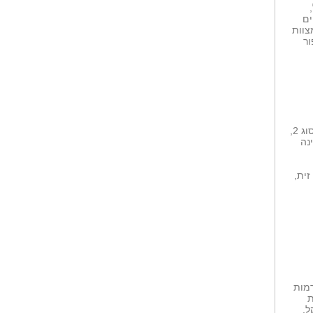
ים
צוות
ור
'שינוי קטן באורח החיים יכול לעשות הבדל גדול במניעת או עיכוב התפתחות סוכרת סוג 2,
נה
זית,
רמות
רמות
ל,