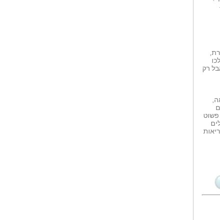
רת,
כו
בל רק
ה,
ם
 פשוט
ים
ריאות