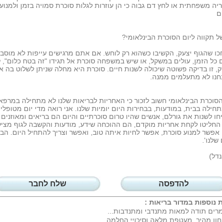
יה משפחתית או לחץ דם גבוה כי הן עוזרות לגלות סוכרת סמויה בזמן ולמנוע
ם
 תקווה ליום הסוכרת הבינלאומי?
ו שהגוף יצעק, הקשיבו כשהוא רק לוחש. אם אתם מרגישים עייפות לא מוסב
כל הזמן, עולים במשקל, או שיש במשפחה סוכרת אל תגידו "זה בטח כלום", ל
, זו בדיקה פשוטה שיכולה לשנות חיים. סוכרת היא מחלה שניתן לשלוט בה א
חנו לא מתעלמים ממנה.
הסוכרת הבינלאומי חשוב לזכור כי האחריות לבריאות שלנו לא מתחילה במרפא
חילה בבית, במודעות, בבחירות היום יומיות שלנו. אני רואה מדי יום מטופלי
ו לשנות את גורלם, אנשים שהיו טרום סוכרתיים והיום הם בריאים ומאוזנים
החליטו לקחת אחריות מוקדם, הם ההוכחה שידע, מודעות והקשבה לגוף מציל
 אפשר למנוע סוכרת, אפשר לחיות איתה טוב, ואפשר וצריך להתחיל היום. הב
שלנו'.
נדל)
להדפסה
שלח לחבר
 נוספות במדור
בריאות
:
רים תודה למאות מתנדבי ומתנדבות...
ון מהיר, מעטפת מלאה וסיכויי החלמה...