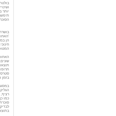
בולטת 
יותר ב
הסוכרת
בושרה 
'האחות
הן במע
חינוכי
המטופ
האחות
שונים,
תוצאות
תרופות
סטרס 
בזמן 
במסגרת
הגליקמ
רציף, 
כמו כן
סוכרתי
לבדיקו
בתוצא