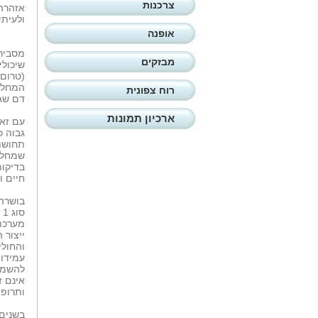
צרכנות
אזהרה,
ולעיתי
אופנה
מסבירה
מבזקים
שיכולי
(טרום-
המחלה
רוח צפונית
דם שגר
ארכיון תמונות
עם זאת
גבוה כ
תחושת
שמחלימ
בדיקות
חיים ו
בושרה 
מערכת
ייצור 
עמידות
להשמנ
אינם ז
ותרופו