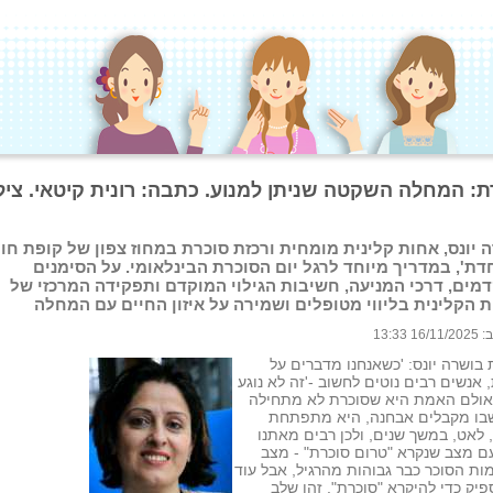
ת: המחלה השקטה שניתן למנוע. כתבה: רונית קיטאי. ציל
 יונס, אחות קלינית מומחית ורכזת סוכרת במחוז צפון של קופת חו
דת', במדריך מיוחד לרגל יום הסוכרת הבינלאומי. על הסימנים
מים, דרכי המניעה, חשיבות הגילוי המוקדם ותפקידה המרכזי של
 הקלינית בליווי מטופלים ושמירה על איזון החיים עם המחלה
 13:33
בושרה יונס: 'כשאנחנו מדברים על
 אנשים רבים נוטים לחשוב -'זה לא נוגע
 אולם האמת היא שסוכרת לא מתחילה
שבו מקבלים אבחנה, היא מתפתחת
לאט, במשך שנים, ולכן רבים מאתנו
ם מצב שנקרא "טרום סוכרת" - מצב
ות הסוכר כבר גבוהות מהרגיל, אבל עוד
יק כדי להיקרא "סוכרת". זהו שלב