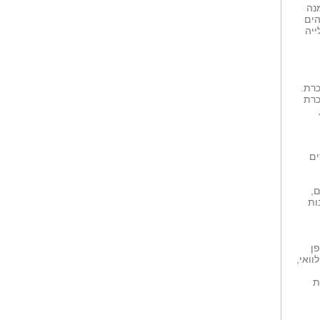
נה
לאור המתח שהיה...
גבוהים
מה באמת מצבו הבריאותי של ביבי
ייה
נתניהו?...
קיץ נקי, נעים...
מה בין מוצרי סדרת KIDS של ד'ר
פישר?
רת.
כרת
ים
,
ות
פן
וואי,
ת