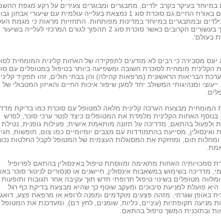
במיוחד בעיקר בקרב ילדים, מתבגרים ומבוגרים צעירים על רקע מגפת ההשמ
ושינויים באורח החיים.גם סוכרת סוג 1 נמצאת בעלייה עולמית עם שיעורי אבחון 
ילדים ובמתבגרים במיוחד במדינות מפותחות. התחזיות מראות כי מגמת העל
תימשך בעשורים הקרובים כאשר סוכרת סוג 2 תהפוך לגורם המרכזי לעלייה בשיעור
 בעולם'.
יונס מסבירה כי רבים לא מודעים לתפקידה של האחות קלינית המומחית לסוכ
 הקלינית מומחית לסוכרת חשובה ומשפיעה ביותר בטיפול במטופלים עם סו
רכת הבריאות הראשונית (מרפאות קהילה) והן בבתי חולים, זהו תפקיד קליני,
, ייעוצי ומנהיגותי המשולב יחד למען שיפור איכות החיים והאיזון המטבולי של
לים.
 המומחית מבצעת הערכה קלינית מלאה למטופל עם סוכרת כמו בדיקת מדד
 בנוסף האחות הקלינית מלמדת את המטופלים כיצד לנטר ערכי סוכר, לפרש
 ולפעול בהתאם, מדריכה על תזונה מותאמת אישית, פעילות גופנית, נטילת
 ואינסולין, מסייעת בהתמודדות עם מצבים יומיומיים כמו צום, חופשות, חגים
ומחלות חום, ומחזקת את המסוגלות העצמית של המטופל לקבל החלטות נכונ
אמת.
 סמכויותיה האחות מתאימה ומווסתת טיפול באינסולין בהתאם לפרופיל
י, מדריכה בשימוש במשאבות אינסולין, חיישנים או סנסורים לניטור סוכר באו
ומלווה מטופלים בשינוי טיפול תרופתי חדש תוך עקיבה אחר תגובות ותופעות ל
 היא פועלת למניעת סיבוכים ומעקב שוטף כך שהיא מבצעת בדיקת כף רגל
ת באופן שגרתי, מזהה פצעים מוקדמים ומפנה לרופא או מרפאת פצע, דואג
ת מניעה תקופתיות (עיניים, כליות, שומנים, לחץ דם), ומעדכנת את המטופל
ות ובתוכנית המשך טיפול בהתאם.