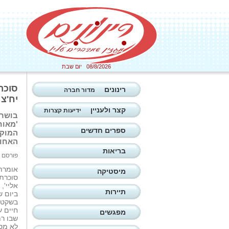
08/8/2026 יום שבת
סוכר
רינונים
מדור חברה
יח'צ
קצר ולעניין
ידיעות קצרות
בושרה
'מאוח
ספרים חדשים
המוקד
האחות
בריאות
פורסם ב: 16/11/2025
אומרת 
מיסטיקה
סוכרת,
אליי',
תיירות
ביום 
בשקט, 
חיים ע
מפגשים
שבו רמ
לא מספ