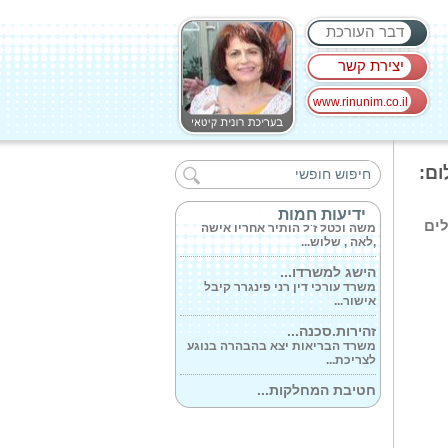
דבר העורכת
יצירת קשר
www.rinunim.co.il
חברים התארחו...
משה מנו המייסד והבעלים של
ום:
קבוצת 'מנו...
הלך לעולמו יקיר...
ידיעות חמות
משה וכטל ז'ל הותיר אחריו אישה
לים
,לאה , שלוש...
הישג למשרדו...
משרד עורכי דין רני פינגרר קיבל
אישור...
זהירות.סכנה...
משרד הבריאות יצא בהבהרה בנוגע
לצריכת...
חטיבת המחלקות...
משרד הבריאות פירסם היום את
הדו'ח לאחר...
המיסטיקאית...