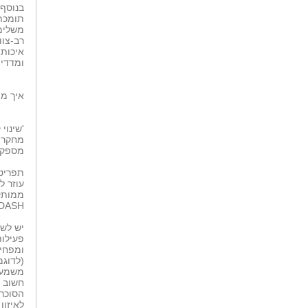
בנוסף 
תומכת 
משלימי
רב-צוו
איכות 
ומדדים
איך מו
מחקרים
מספקת 
תפריט 
עוזר ל
ממותקי
DASH נמצאו יעילות בהפחתת הסיכון לסוכ
יש לשי
משמעו
חשוב 
לאיזון