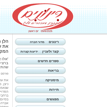
09/8/2026 יום ראשון
הלן ר
רינונים
מדור חברה
את ע
המקומיות 
קצר ולעניין
ידיעות קצרות
'אלו 
ספרים חדשים
שהתקי
בריאות
פורסם ב: 18/05/2026
מיסטיקה
את ערב
ניצן, 
שנאמה
תיירות
הפרויק
ברחבי 
מפגשים
בסיום 
אברהם 
שמחה 