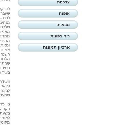
צרכנות
לדבקרי
אופנה
שעברה 
לכם – 
מנהיגו
מבזקים
שלכם ב
מאמינ
רוח צפונית
ממתקני
מתחיל
ומאתגר
ארכיון תמונות
אמיתיו
השנה ב
מלכותי
שהתושב
בטיחות
בעיר ש
קלאב ה
שמעסיק
בוועיד
בשעת ח
מקומית במ