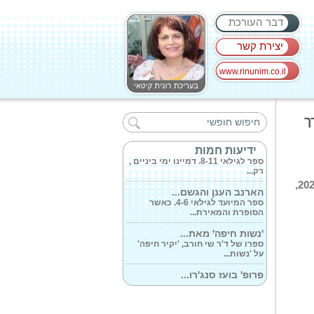
דבר העורכת
יצירת קשר
www.rinunim.co.il
יצור ההרגלים...
ספר לגילאי 3-7. האם שני היצורים
ך
יצליחו...
אבירי דינו 2...
ידיעות חמות
ספר לגילאי 8-11. דמיינו ימי ביניים ,
רק...
ברציפות.בערב פתיחת ועידת התאגידים העירוניים ברשויות המקומיות 2026,
הארנב הענן והגשם...
ספר המיועד לגילאי 4-6. כאשר
הסופרת והמאירת...
'נשות חיפה' מאת...
ספרו של ד'ר שי חורב, 'יקיר חיפה'
על 'נשות...
פרופ' בועז סנג'רו...
ספרו של פרופ' בועז סנג'רו הוא כתב
אישום...
מדיניות ושירותים...