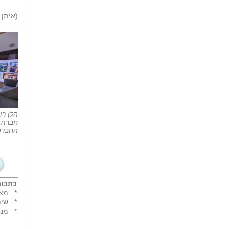
(איתן 
הלן רו
חברת '
החברה 
כתבות
*
מצד
*
שית
*
מנח