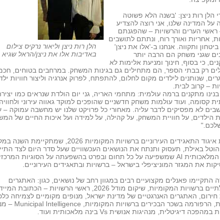
 הלן רות ניצן: 'בשנה הלא פשוטה
על המדינה שלנו, אני רוצה להצדיע
ראשי הערים והרשויות – שהפגנתם
ת, אחריות ואורך רוח, ונתתם לתושבים
הלן רות ניצן וליאור נרקיס צילום
יטחון ותקווה. אנחנו ב-'אלו את ניצן'
באדיבות אלו את ניצן/הראל שגיא
ים שגני משחק הם הרבה יותר
ם, כי בסוף, חינוך ומניעת אלימות לא
ים רק בבתי הספר, הם מתחילים גם בגינות המשחק. במרחבים בטוחים, חכמ
ים, שנותנים לילדים מקום לחלום, להתפתח, לפרוק אנרגיה וליצור חוויות ילד
ת – קרוב לבית.
נינו מתקנים ברמה עולמית: מתחמי האריה, גני יום הולדת שנראים כמו יצירה
ת קסומה, ועוד עולמות משחק חדשניים שהופכים למוקד גאווה עירוני ולחוויה
ים לא מפסיקים לדבר עליה. מאחורי כל פרויקט שלנו יש מחשבה עמוקה – ע
 הילדים, על חוויית המשחק, על קהילה, על למידה ועל איכות החיים של המ
לכם."
וועידת איגוד התאגידים העירוניים ברשויות המקומיות 2026, שמתקיימת השנה 
וטל באילת, תעסוק ותנתח את הנושאים העכשוויים שעל סדר היום לצד התיי
לבינה המלאכותית AI שמשפיעה על כל תחום ובפרט בהשפעתה על הסוגיות המרכז
ות את המגזר המוניציפלי בישראל – ברשויות ובתאגידים העירוניים.
ה התקיימו פאנלים מקצועיים רבים במגוון רחב של נושאים, כגון: האתגרים
הקהילתיים ברשויות המקומיות, שיקום מודל 2026, ראשי הרשויות – הכתובת המ
ירום, האתגרים האנרגטיים של מדינת ישראל, מנופים מקומיים לצמיחה כלכ
לאומית, הרפורמה בשכר הבכירים ברשויות
הפכה דיגיטלית, מנהיגות אנושית Vs בינה מלאכותית ועוד.