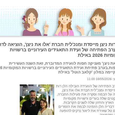
ות ניצן מייסדת ומנכ'לית חברת 'אלו את ניצן', הוציאה לדר
רב הפתיחה של ועידת התאגידים העירוניים ברשויות
2026 באילת
את ניצן' מעניקה חסות לוועידה המדוברת, זאת השנה העשירית
ימה במלון 'קלאב הוטל' באילת
 11:00
 הפתיחה של הוועידה הובילה הלן רות
מייסדת ומנכ"לית חברת אלו את ניצן,
 על הבמה וסקרה את פעילות החברה,
טים שלה בערים ורשויות מקומיות
הארץ והחזון שלה לשנים הקרובות.
דבריה הלן הזמינה לבמה את הזמרים
טל שאירח את ליאור נרקיס להופעה
ומקפיצה.