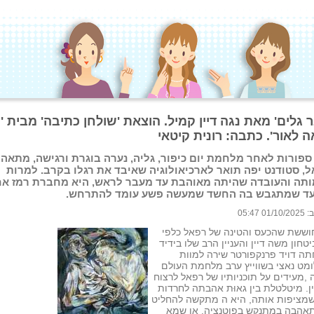
 גלים' מאת נגה דיין קמיל. הוצאת 'שולחן כתיבה' מבית '
 לאור'. כתבה: רונית קיטאי
ספורות לאחר מלחמת יום כיפור, גליה, נערה בוגרת ורגישה, מתאה
, סטודנט יפה תואר לארכיאולוגיה שאיבד את רגלו בקרב. למרות
תה והעובדה שהיתה מאוהבת עד מעבר לראש, היא מחברת רמז א
עד שמתגבש בה החשד שמעשה פשע עומד להתרחש.
 05:47
חוששת שהכעס והטינה של רפאל כלפי
טחון משה דיין והעניין הרב שלו בידיד
ה דויד פרנקפורטר שירה למוות
מט נאצי בשווייץ ערב מלחמת העולם
 ,מעידים על תוכניותיו של רפאל לרצוח
ן. מיטלטלת בין גאוּת אהבתה לחרדות
שמציפות אותה, היא ה מתקשה להחליט
אהבה במתנקש בפוטנציה, או שמא