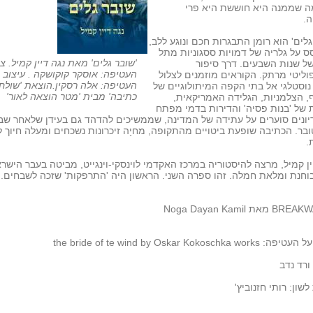
ה שממנה היא חוששת היא פרי
ה.
גלים' הוא רומן התבגרות חכם ונוגע ללב,
 על גלריה של דמויות ססגוניות מתל
'שובר גלים' מאת נגה דיין קמיל. צי
ל שנות השבעים. דרך סיפור
העטיפה: אוסקר קוקושקה . עיצוב
וליטי מרתק. הקוראים מוזמנים לצלול
העטיפה: אלה רסקין.הוצאת 'שולחן
וסטלגי אל בתי הקפה המיתולוגיים של
כתיבה' מבית 'מטר הוצאה לאור'
ף, הצלמניות, הגלידה האמריקאית,
 של 'בנות פסיה' והדירות בדמי מפתח
יונים סוערים על עתידה של המדינה, שממשיכים להדהד גם בעידן שלאחר שב
בר. הכתיבה שופעת ביטויים מהתקופה, מחיָה זיכרונות נשכחים ומעלה חיוך 
.
ין קמיל, מרצה להיסטוריה במרכז האקדמי לוינסקי-וינגייט, מביטה בעבר הישרא
בוחנת ומלאת חמלה. זהו ספרה השני. הראשון היה 'התרפקות' שזכה לשבחים.
את Noga Dayan Kamil
the bride of te wind by Oskar Kokoschka wo
ורד נדב
לשון: רותי חזנוביץ'