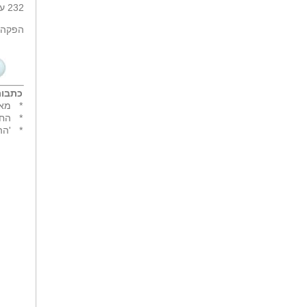
232 עמודים - 95 ש'ח.
הפקה: 
כתבות
*
מאח
*
החי
*
'הה