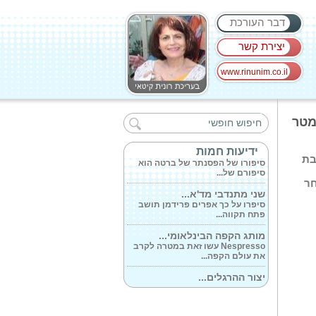
דבר העורכת
יצירת קשר
www.rinunim.co.il
נפטר יעקב שחם...
סיפור היכרות אישית רבת שנים עם
מטר
יעקב שחם...
הפסנתר שהתגלגל...
ידיעות חמות
בת
סיפורו של הפסנתר של ברטה הוא
סיפורם של...
חר
שני מתנדבי מד'א...
סיפרו על כך אפרים פרידמן תושב
פתח תקווה...
מותג הקפה הבינלאומי...
Nespresso עשו זאת במטרה לקרב
את עולם הקפה...
יצור ההרגלים...
ספר לגילאי 3-7. האם שני היצורים
יצליחו...
אבירי דינו 2...