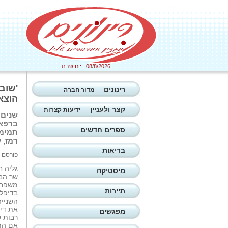
08/8/2026 יום שבת
'שובר
רינונים
מדור חברה
הוצאה
קצר ולעניין
ידיעות קצרות
שנים 
ברפאל
ספרים חדשים
תמימו
רמז, 
בריאות
פורסם ב: 01/10/2025
גליה 
מיסטיקה
שר הבי
משפחת
תיירות
בדיפלו
השנייה
את דיי
מפגשים
רבות 
אם הת