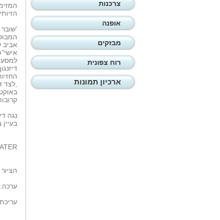
צרכנות
המזימ
הזיותי
אופנה
'שובר 
המבוסס
מבזקים
אביב ש
אישי־פ
למסע נ
רוח צפונית
דיזנגו
החזיות
ארכיון תמונות
,לצד ד
באוקטו
קרובות
נגה די
בעיין 
BREAKWATER מ
הציור על העטיפה: rks
ערכה: 
עריכת 