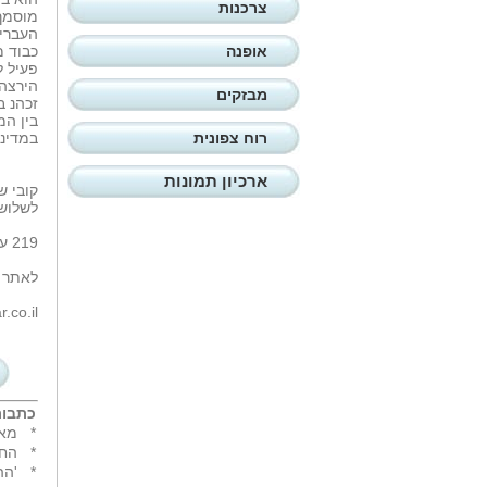
צרכנות
מוסמך 
העברית
אופנה
הירצה 
מבזקים
זכהנ ב
בין המ
רוח צפונית
במדיני
ארכיון תמונות
לשלוש
219 עמודים – 88 ש'ח.
לאתר 
.co.il
כתבות
*
מאח
*
החי
*
'הה