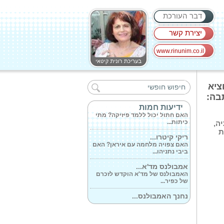
דבר העורכת
יצירת קשר
www.rinunim.co.il
ליצור את סיפור...
האם אתם באמת שולטים בסיפור
מומבאיי בין השנים 2021-2025, הוציא
חייכם? כאשר...
בה:
'החתול של שרדינגר...
ידיעות חמות
האם חתול יכול ללמד פיזיקה? מתי
כיתות...
ה,
ת
ריקי קיטרו...
האם צפויה מלחמה עם איראן? האם
ביבי נתניהו...
אמבולנס מד'א...
האמבולנס של מד'א הוקדש לזכרם
של כפיר...
נחנך האמבולנס...
האמבולנסים ממוגני הירי נתרמו ע'י
ידידי...
המיסטיקאית...