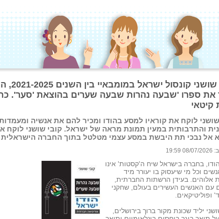
קובי שושני קונסול ישראל ב
 את ספרו 'שבעה נהרות שבעה שערים בהוצאת 'סער'. כת
 קיטאי
שושני לוקח את קוראיו למסע בהודו ומכיר להם את אנשיה ומעמדותי
ית והתרבותית במעין תמונת מראה של ישראל. קובי שושני לוקח א
 אל נבכי תת היבשת במסע עצמי מטלטל בתוך החברה הישראלית
 19:59
ודו, בחברה בישראל שיח ה'קסטות' אינו
נשים וכל מי שיעסוק בו יעורר מיד
 אלוהים. בעידן הרשתות החברתית,
 עם האנשים העשירים בעולם, שחקני
ד' ופוליטיקאים.
ושני יליד שכונת מקור ברוך בירושלים,
ל תואר בוגר ביחסים בינלאומיים ותואר