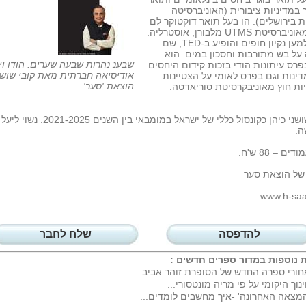
במדיניות ציבורית (האוניברסיטה
 בירושלים). הו בעל תואר דוקטוקר לם
כבוד מאוניברסיטת UTMS מלבורן, אוסטרליה.
פעיל למען נקיון חופים והופיע ב-TED, שם
על בש מתורבות וחסכון במים. הוא
שבענ נהרות שבעה שערים. הודו ו
פרס עיתונות הודי בזכות קידום היחסים
אודיסיאה חברתית מאת קובי שושנ
דינות וגם בפרס לאומי על הצטיינות
הוצאת 'סער'
ות חוץ מאוניבקרסיטת סוריאדטה.
קובי שושני כיהן כקונסול כללי של ישראל במומבאי בין השנים 025
ה.
של הוצאת סער
www.h-saar
להדפסה
שלח לחבר
 נוספות במדור
ספרים חדשים
:
ורי ספרה החדש של הסופרת זוהר אביב...
נוך היקומי על פי מריה מונטסורי...
מצאה האחרונה' -איך מחשבים לומדים...