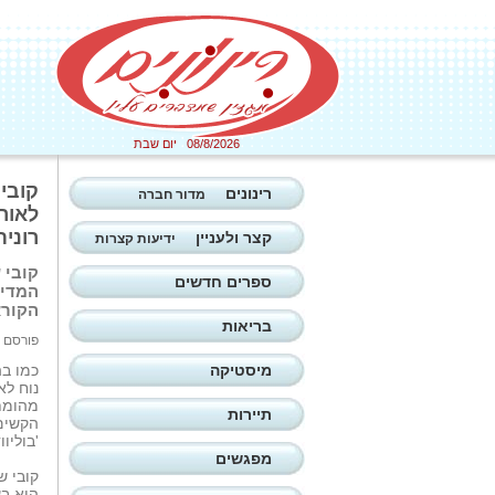
08/8/2026 יום שבת
רינונים
מדור חברה
לאור
רונית
קצר ולעניין
ידיעות קצרות
קובי 
ספרים חדשים
המדינ
הקורא
בריאות
פורסם ב: 08/07/2026
מיסטיקה
כמו בה
נוח לא
מהומת
תיירות
הקשים
'בוליוו
מפגשים
קובי ש
הוא בע