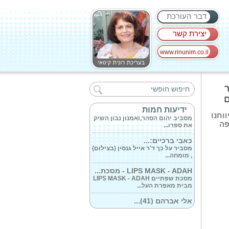
דבר העורכת
יצירת קשר
www.rinunim.co.il
חברת 'אחוה' משווקת...
ממרחי הטחינה המתוקים של 'אחוה'
ר
הם לא רק...
ם
'הרומן שלי עם...
ידיעות חמות
וחנו
מסביב יהום הסהר,ואמנון נבון השיק
פה
את ספרו...
כאבי ברכיים:...
מסביר על כך ד'ר אייל גנסין (בצילום)
, מומחה...
LIPS MASK - ADAH - מסכת...
מסכת שפתיים LIPS MASK - ADAH
מבית מאפרת העל...
אלי אברהם (41)...
מספר אלי אברהם: 'בעבר, לפני
שהילדה שלי...