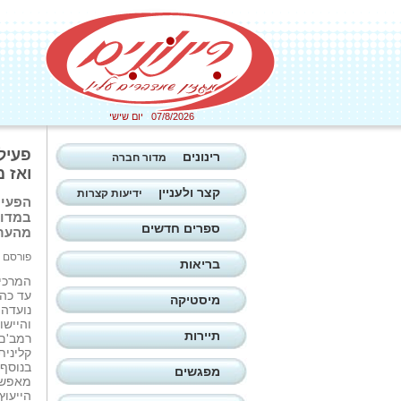
07/8/2026 יום שישי
פעיל
רינונים
מדור חברה
ואז מ
קצר ולעניין
ידיעות קצרות
הפעיל
במדור
ספרים חדשים
מהערב
פורסם ב: 13/03/2026
בריאות
המרכיב
עד כה 
מיסטיקה
נועדה 
והיישו
תיירות
רמב'ם
קלינית
בנוסף
מפגשים
מאפשר
הייעוץ