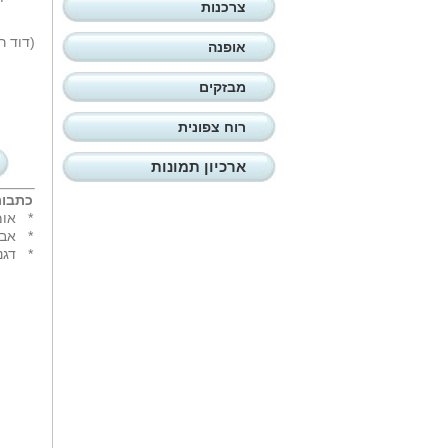
צרכנות
(דוד ר
אופנה
מבזקים
רוח צפונית
ארכיון תמונות
כתבות
*
אומ
*
אבח
*
דגנ