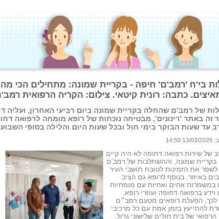
ות בי'ח 'רמב'ם' חיפה - בקריית שמונה: מתחילים הכי מה
איצים. כתבה: רונית קיטאי. צילום: הקריה הרפואית רמב'
ות של רמב'ם שהחלה בקריית שמונה ביום רביעי האחרון, ועליה דיו
 זה באתר 'רינונים', מבטיחה נוכחות של רופא מומחה לרפואה דחו
 עד שעות הבוקר בימי חול ובכל שעות היום והלילה בסופי השבוע
 14:50
 של שירות רפואה דחופה לא היה קיים
בקריית שמונה, וההשתלבות של רמב'ם
לשפר את הזמינות לטובת תושבי העיר
בים באיזור. בנוסף לרופא גם הציב
 במשמרות אחים ואחיות עם מומחיות
 וידע ברפואה דחופה ועוזרי רופא.
 לכך, הפעלת רופאים מטעם רמב״ם
ת להתייעץ בזמן אמת עם כל מרכיבי
 הרפואי של בית חולים שלישוני גדול.