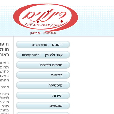
09/8/2026 יום ראשון
חיפה
רינונים
מדור חברה
הוותי
ראובן
קצר ולעניין
ידיעות קצרות
במסגר
ספרים חדשים
תרופו
לתושב
בריאות
במעבר
ההתמג
מיסטיקה
פורסם ב: 04/03/2026
ביום 
תיירות
לפעול
סיוע ר
מפגשים
בעיר. 
מתנדבי