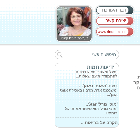
דבר העורכת
יצירת קשר
www.rinunim.co.il
'מאה של סודות'...
'מאה של סודות' הוא רומן היסטורי
שכתבה...
'מעל ומעבר' ...
ידיעות חמות
'מעל ומעבר' מציע דרכים
להתמודדות עם שאלות...
קר
רשת 'מאפה נאמן'...
ם
'משנכנס אדר, מרבין באכילת אוזני
המן'...
'מוכי גורל' Star...
'מוכי גורל' הוא סיפור אמיתי על
רומיאו...
הקרב על בריאות...
'מה שנראה כתוכן בידורי תמים
ברשתות החברתיות...
השחקן והקומיקאי...