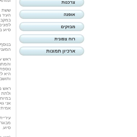
ומותאם
צרכנות
ששת ה
אופנה
העיר ב
לפונים
מבזקים
סיוע ב
רוח צפונית
בנוסף,
המעניק
ארכיון תמונות
ראש עי
והמתנד
נוספת 
היא לא
ותושבת
ראש מי
ולתת מ
במיוחד
אני גא
אמיתי
עיריית
סיוע.