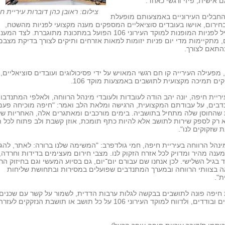
 אישית, פיזי ורגשי כאחד.
צילום: ראובן כהן דוברות עיריית ח
חבלים העירוניים באמצעותם מופעלת
חירום, אוישו בעובדים סוציאליים המספקים מענה מקצועי לפניות מהשטח,
במקביל לפניות המופנות למוקד העירוני 106 הפועל במתכונת מתוגברת. לצד המע
, מתקיימות מדי יום פניות יזומות למאות אזרחים ותיקים לצורך בדיקת מצבם
התאם לצורך.
 מפעילה העירייה קו חם רגשי המאויש על ידי פסיכולוגים ועובדים סוציאליים,
ים תמיכה מקצועית לתושבים באמצעות מוקד 106.
ריית חיפה, יונה יהב הודה לעובדות ולעובדי מינהל הרווחה, ולאלפי המתנדבו
בים, על עבודתם המקצועית, הרגישה ומלאת הלב ואמר: "חיפה מוכיחה פעם
שהחוסן שלה מתחיל בתושביה. בימים מורכבים ומאתגרים אלה, האחריות של
 רק לספק שירות לתושב אלא להיות כתף תומכת, אוזן קשבת ולב פתוח לכל 
 שזקוקים לנו".
נהל הרווחה בעיריית חיפה, חמי גולדפרב: "המשימה שלנו ברורה: לאתר, להגי
ענה מהיר ומדויק לכל אזרח הזקוק לנו. מצבי חירום מעצימים בדידות וחרדה,
 בגיל השלישי. לכן אנחנו שם עבורם יום־יום, גם בסיוע המעשי וגם בחיזוק הרג
ה בצוותי הרווחה ובמערך המתנדבים שפועלים במסירות ובתחושת שליחות
ת".
 חיפה פונה לתושבים בבקשה לגלות ערבות הדדית, לשמור על קשר עם שכנים
מבוגרים ובודדים, ולדווח למוקד העירוני 106 על כל תושב או תושבת הנזקקים לע