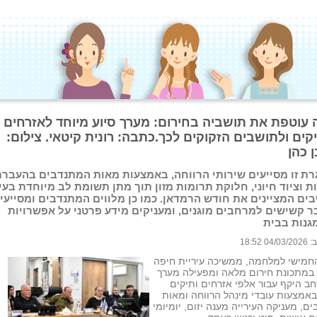
 עוטפת את תושביה בחירום: מערך סיוע מיוחד לאזרחים
קים ולתושבים הזקוקים לכך.כתבה: רונית קיטאי. צילום:
 כהן
ת זו מסייעים שירותי הרווחה, באמצעות מאות המתנדבים בהעברת
ת וציוד חיוני, חלוקת תרומות מזון תוך מתן תשומת לב מיוחדת בעי
ים המציינים את חודש הרמדאן. כמו כן מלווים המתנדבים ומסייעי
 קשישים למרחבים מוגנים, ומעניקים מידע פרטני על אפשרויות
נות בבית
 18:52
החמישי למלחמה, ממשיכה עיריית חיפה
 במתכונת חירום מלאה ומפעילה מערך
חב היקף עבור אלפי אזרחים ותיקים
באמצעות עובדי מינהל הרווחה ומאות
ם, מעניקה העירייה מענה יזום, יומיומי