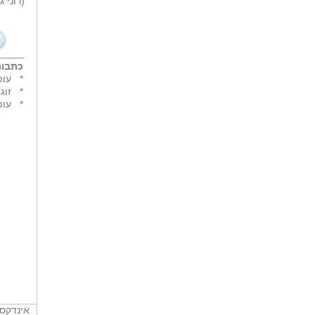
(רוני 
כתבות
*
עופ
*
זוג ה
*
עופ
אינדקס