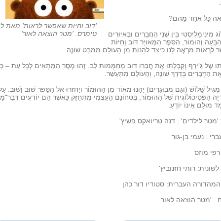
.
ֶה כָּל אֶחָד מֵהֶם?
'דוב וחיות שאפשר לראות' מאת לי
טימרס. 'מטר הוצאה לאור'
ג מִינִימָלִיסְטִי בֵּין שְׁנֵי הַחֲבֵרִים וּבְאִיּוּרִים
הַבָּעָה וְהוּמוֹר, הַסֵּפֶר הַמְּאוּיָּר דּוֹב וְחַיּוֹת
ר לִרְאוֹת מַרְאֶה לָנוּ כֵּיצַד לֵהָנוֹת מִן הָעוֹלָם מִמַּבָּט שׁוֹנֶה.
תוֹ שֶׁל גִ'ירָף וְקַבָּלָתוֹ אֶת חֲבֵרוֹ דּוֹב מְחַמְּמוֹת לֵב. זֶהוּ מֶסֶר הַמַּתְאִים לְכָל עֵת – כָּ
ת הַדְּבָרִים בְּדֶרֶךְ שׁוֹנָה, וְהָעוֹלָם מִתְעַשֵּׁר.
 מִגִּיל שָׁלוֹשׁ (וְגַם מְבוּגָּרִים) יֵהָנוּ מְאוֹד מִן הַהוּמוֹר וְיַחְזְרוּ אֶל הַסֵּפֶר שׁוּב וָשׁוּב. עַל
יָה הַפְּסִיכוֹלוֹגִית שֶׁל הַהוּמוֹר, בִּטְחוֹנָם הָעַצְמִי מִתְחַזֵּק כַּאֲשֶׁר הֵם יוֹדְעִים דְּבַר־מָ
ד מוּלָם אֵינוֹ יוֹדֵעַ.
'מטר לילדים' : דנה טריואקס פשיץ'
ברי : נעמי בן-גור
 רפי מוזס
לשונית: רותי חזנוביץ'
המהדורה העברית: סטודיו דור כהן