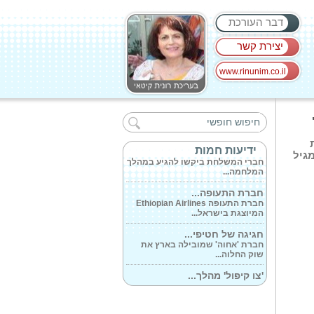
דבר העורכת
יצירת קשר
www.rinunim.co.il
מצילי חיפה על...
חברי הנבחרת שייצגו את העירייה
הם שי דנינו...
מבצע 'שאגת הארי'...
ידיעות חמות
גיל
חברי המשלחת ביקשו להגיע במהלך
המלחמה...
חברת התעופה...
חברת התעופה Ethiopian Airlines
המיוצגת בישראל...
חגיגה של חטיפי...
חברת 'אחוה' שמובילה בארץ את
שוק החלוה...
'צו קיפול' מהלך...
חברת 'סנו' מובילה ומממנת את
המיזם 'צו...
'סיפורי יד אליהו'...