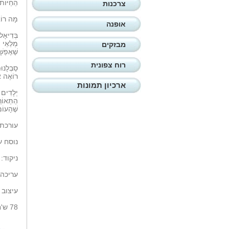
הַחַיּוֹת
צרכנות
מָה רוֹא
אופנה
בְּדִיאָלוֹ
מְלֵאֵי 
מבזקים
שֶׁאֶפְשָׁ
רוח צפונית
סַבְלָנוּ
רוֹאֶה אֶ
ארכיון תמונות
יְלָדִים
הַתֵּאוֹרְ
שֶׁהָעוֹמֵ
עורכת 
נוסח ע
ניקוד:
עריכה 
עיצוב 
78 ש'ח . 'מטר הוצאה לאור.