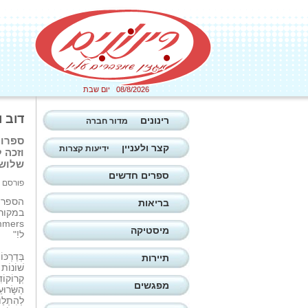
08/8/2026 יום שבת
דוב 
רינונים
מדור חברה
ספרו 
קצר ולעניין
ידיעות קצרות
וזכה 
שלוש 
ספרים חדשים
פורסם ב: 22/09/2025
הספר ת
בריאות
mmers.
מיסטיקה
ל!"
בְּדַרְכּוֹ
תיירות
שׁוֹנוֹת שֶׁ
קְרוֹקוֹדִ
מפגשים
הַשָּׂרוּעַ
לְהִתְלַ