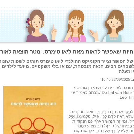
וחיות שאפשר לראות מאת ליאו טימרס. 'מטר הוצאה לאור'
של הסופר וצייר הקומיקס ההולנדי ליאו טימרס תורגם לשפות שונות
לשבחים רבים. הנאה מובטחת, עם או בלי משקפיים. מיועד לילדים מ
ומעלה
 16:40
ורגם לעברית ע'י נעמי בן גור ושמו
במקור De bril van Beer שנכתב כאמור ע'י
Leo Ti
 לְבַקֵּר אֶת חֲבֵרוֹ גִ'ירָף, רוֹאֶה דּוֹב חַיּוֹת
לֹּא רָאָה קֹדֶם לָכֵן: פִּיל, פְלָמִינְגּוֹ, אַיָּל,
יל. וּמִי זֶה הַנָּחָשׁ הָאָרֹךְ עִם הַנְּקוּדּוֹת
 בְּבֵיתוֹ שֶׁל גִ'ירָף?דּוֹב מַצִּיעַ לַחֲבֵרוֹ
וּוֹת אֵלָיו לַדֶּרֶךְ שֶׁעָבַר כְּדֵי לִרְאוֹת אֶת