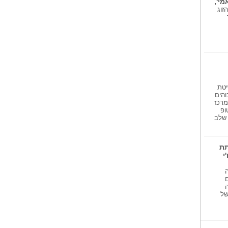
י',
חמישי הקרוב 6.8.26 ובני הזוג
יטת
והים
מרכז
ופ
גע שלב
תת
י
 של