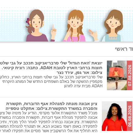
ד ראשי
יוצאת 'האח הגדול' שלי סרבריאניקוב תככב על גבי שלטי
07.08.2026
חוצות ברחבי הארץ לטובת ADAH. כתבה: רונית קיטאי.
צילום: אור גפן, עירד נצר
שלי סרבריאניקוב תככב על גבי שלטי חוצות ברחבי הארץ, כחלק
מקמפיין ההשקה של באלם השפתיים החדש של המותג היוקרתי
ADAH מבית עדה לזורגן
ציון אבונה מונתה למנהלת אגף הדוברות, תקשורת
06.08.2026
והסברה במשרד התקשורת.צילום: אתקלט טספייה
מנכ'ל משרד התקשורת אלעד מקדסי, הודיע על מינויה של ציון
אבונה לתפקיד מנהלת אגף דוברות, תקשורת והסברה במשרד
התקשורת. ציון אבונה נבחרה לתפקיד לאחר הליך מכרזי, ותיכ
לתפקידה באופן רשמי בשבוע הבא, אז תצטרף להנהלת המשר
היא תחליף את אלי הרשקוביץ אשר מסיים את תפקידו לאחר 