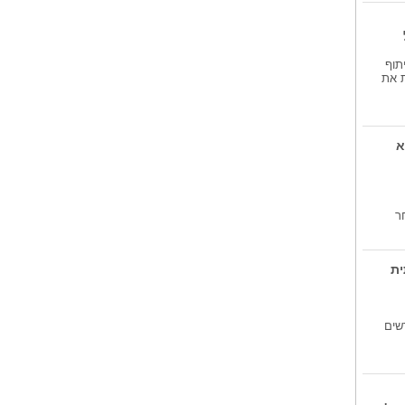
חריש, יישובי...
ראש עיריית חריש בפועל יוחאי
פרג'י: 'אני...
תוף
מצעד העמים הבינלאומי...
ת את
ראש העיר חיפה יונה יהב: 'המפגש
בין בני...
א
ר
ית
שים