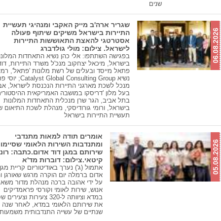
שנים
שגריר ארה'ב מייק האקבי ומנהיגי תעשיית
06.08.2026
התיירות בישראל משיקים שיתוף פעולה
אסטרטגי להאצת התאוששות התיירות
לישראל. צילום: מולי גולדברג
בפגישה השתתפו: אלי כהן נשיא התאחדות המלונו
בישראל, מיכאל יצחקוב מנכ'ל משרד התיירות, דוד
פתאל מייסד ובעלים של רשת מלונות 'פתאל', רמי 
נשיא yst Global Consulting Group
מנכל לשכת מארגני התיירות הנכנסת לישראל, אבי
בעל מלון 'דריסקו במושבה האמריקאית ההיסטורי
בתל אביב, הגר שרן מנכלית התאחדות המלונות
בישראל, ורומי גורודיסקי, מנהלת לשכת התיאום ש
תעשיית התיירות בישראל
אומרים תודה למאות מתנדבי
05.08.2026
ומתנדבות השירות הלאומי שסיימו
שירותם במגן דוד אדום.כתבה: רונ
קיטאי.צילום: דוברות מד'א
אתמול (ג') נערך באודיטוריום קריית מגן 
אדום ברמלה יום הוקרה מרגש שאורגן ו
על ידי אהובה ברכה מנהלת מדור משאב
אנוש, שירות לאומי וקורסי פראמדיקים
במדא וציוותה ל-320 צעירות וצעירי
את שירותם הלאומי במדא, לאחר שנה א
שנתיים של עשייה התנדבותית משמעות