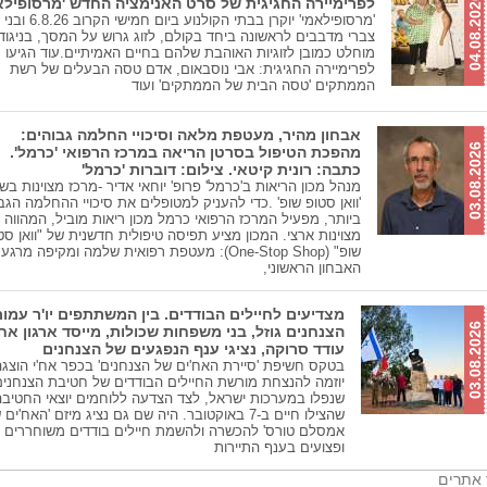
04.08.2026
לפרימיירה החגיגית של סרט האנימציה החדש 'מרסופילאמ
'מרסופילאמי' יוקרן בבתי הקולנוע ביום 
צברי מדבבים לראשונה ביחד בקולם, לזוג גרוש על המסך, בניגוד
מוחלט כמובן לזוגיות האוהבת שלהם בחיים האמיתיים.עוד הגיעו
לפרימיירה החגיגית: אבי נוסבאום, אדם טסה הבעלים של רשת
הממתקים 'טסה הבית של הממתקים' ועוד
אבחון מהיר, מעטפת מלאה וסיכויי החלמה גבוהים:
03.08.2026
מהפכת הטיפול בסרטן הריאה במרכז הרפואי 'כרמל'.
כתבה: רונית קיטאי. צילום: דוברות 'כרמל'
מנהל מכון הריאות ב'כרמל' פרופ' יוחאי אדיר -מרכז מצוינות בש
'וואן סטופ שופ' .כדי להעניק למטופלים את סיכויי ההחלמה הגב
ביותר, מפעיל המרכז הרפואי כרמל מכון ריאות מוביל, המהווה 
מצוינות ארצי. המכון מציע תפיסה טיפולית חדשנית של "וואן סט
שופ" (One-Stop Shop): מעטפת רפואית שלמה ומקיפה מר
האבחון הראשוני,
מצדיעים לחיילים הבודדים. בין המשתתפים יו'ר עמו
03.08.2026
הצנחנים גוזל, בני משפחות שכולות, מייסד ארגון אח'
עודד סרוקה, נציגי ענף הנפגעים של הצנחנים
בטקס חשיפת 'סיירת האח'ים של הצנחנים' בכפר אח'י הוצגה
יוזמה להנצחת מורשת החיילים הבודדים של חטיבת הצנחנים
שנפלו במערכות ישראל, לצד הצדעה ללוחמים יוצאי החטיבה
שהצילו חיים ב-7 באוקטובר. היה שם גם נציג מיזם 'האח'ים
אמסלם טורס' להכשרה ולהשמת חיילים בודדים משוחררים
ופצועים בענף התיירות
 אתרים