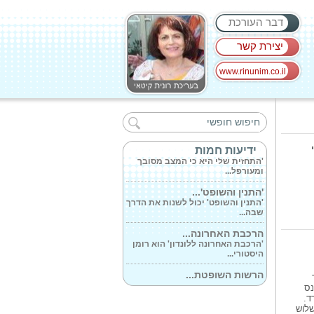
דבר העורכת
יצירת קשר
www.rinunim.co.il
עופר הראל דובר...
'השאלה שכולנו צריכים לשאול
הבוקר ובכל...
המיסטיקאית...
ידיעות חמות
'התחזית שלי היא כי המצב מסובך
ומעורפל...
'התנין והשופט'...
'התנין והשופט' יכול לשנות את הדרך
שבה...
הרכבת האחרונה...
'הרכבת האחרונה ללונדון' הוא רומן
היסטורי...
הרשות השופטת...
'הרשות השופטת מרכינה ראשה
נס
ומודיעה בצער...
ד.
שלוש
אתמול התקיימה...