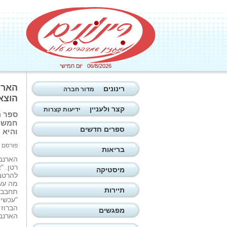
06/8/2026 יום חמישי
הארנ
רינונים
מדור חברה
הוצאת
קצר ולעניין
ידיעות קצרות
חמש, 
ספרים חדשים
והיא 
פורסם ב: 06/07/2026
בריאות
הארנב 
רטן. "
מיסטיקה
להרטב
מה עשה
תיירות
תחבבב 
"עכשיו
הברוז
מפגשים
הארנב