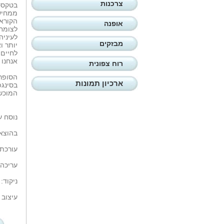
צרכנות
בטקסט 
ממחיש 
הקורא
אופנה
לצומח.
לעיניה
מבזקים
יותר ו
לחיים:
אנחנו 
רוח צפונית
הסופרת
ארכיון תמונות
בסינגפ
המוכשר
נוסח ע
בהוצאת
עורכת 
עריכה 
ניקוד:
עיצוב 