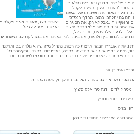
מינימליסטי ומדויק ובאיורים נפלאים
הספר 'הארנב, הענן והגשם' לקהל
ים הצעיר מאוד את חשיבותו של הגשם
 הם גם יתלהבו כמובן מהדף הנפרס
הארנב הענן והגשם מאת ניקולה או'
ם וחושף את...אבל לא רק. את הבוגרים
הוצאת 'מטר לילדים'
את המבוגרים הסיפור מלמד לקח חשוב
 עלינו לדעת שלפעמים, ואין זה קל,
נדרשים לבחור בין חלופות, אם בינינו לבין עצמנו ואם במחלוקת עם מישהו אח
 ניקולה אובריין חבקה ארצות כה רבות. נתחיל מזה שהיא נולדה בסוואזילנד, 
ור, חיתה בפפואה גינאה החדשה, בקניה, באדינבורו, בלונדון ובקימברידג'.
ת הזאת זכתה שלספריה יוענקו פרסים רבים והם תורגמו לשפות רבות.
ברי: נעמי בן גור
 מטר ראה אור גם ספרה 'הארנב, החושך וקופסת העוגיות'.
'מטר לילדים': דנה טריואקס פשיץ
לשונית : רותי חנוביץ'
 רפי מוזס
המהדורה העברית : סטודיו דור כהן