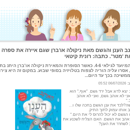
ב הענן והגשם מאת ניקולה או'ברן שגם איירה את ספרה
 'מטר'. כתבה: רונית קיטאי
ספר המיועד לגילאי 4-6. כאשר הסופרת והמאירת ניקולה או'ברן היתנ בת
אסרו עליה הוריה לצפות בטלויזיה בסופי שבוע. במקום זה היא צירה
ממשיכה בכך עד היום...
 05:52
יצא לדוג אבל ירד גשם. "אוף," הוא
אני לא אוהב גשם, ואני לא אוהב
."
?לכד את ענן הגשם בחכה שלו ו...
אותו עמוק לתוך התיק.
 הגשם לא יכול להרוס לי את היום."
 אהב את הגשם. האם הצליח לשכנע את
 לשחרר את הענן?