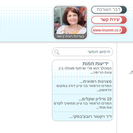
דבר העורכת
יצירת קשר
www.rinunim.co.il
לראשונה בישראל:...
המהלך כולל הכשרת עומק לצוות,
חדר טיפולים...
חדש ב'כללית'...
ידיעות חמות
המהלך הוא פרי שיתוף פעולה בין
צוות הריפוי...
,
מצוינות רפואית...
המרכז הרפואי בני ציון דורג במקום
הראשון...
10 מיליון שקלים...
המרכז הרפואי בני ציון ממשיך לקדם
את אחד...
ד'ר ויקטור רובצ'בסקי...
המרכז הרפואי 'כרמל' הכריז בגאווה
על מינויו...
'כרמל' מציב רף...