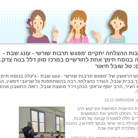
ות ההצלחה יתקיים 'מפגש תרבות שורשי - עונג שבת -
ה בנוסח תימן' אחת לחודשיים במרכז סוזן דלל בנוה צדק.
: טל שובל תיאור
 הראשון של 'מפגש תרבות שורשי - עונג שבת - ג'עלה בנוסח תימן'
 בבית ענבל, הוגדר כהצלחה רבה בהשתתפות גל שרעבי דמאיו, ה
העיר, הרב יוסף עראקי הכהן ויו'ר מועצת ענבל, רואה החשבון אהוד
.
 13:12
ת ההיענות המרגשת והביקוש הרב
ור, הוחלט להפוך את המפגשים
יים הללו למסורת קבועה של תרבות,
קהילה בימי שישי בבוקר לסירוגין, כהכנה
ת ומלכדת לקראת שבת.