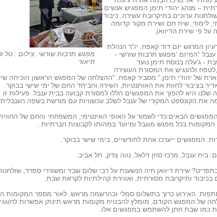
 מחזיר אל מרכז הבמה את ה"ג'עלה"
ית – מנהג יהודי תימן המפגיש אנשים
ולחנות ערוכים בתיקרובת עשירה, כיבוד
, לימוד, שיח חם ושירת מקור קדומה
 על פי שירת הדיוואן.
יון המרגש יזם דוד קאפח, יו"ר הנהלת
מפגש תרבות שורשי. צילום : טל ש
נבל "המיזם 'מפגש תרבות שורשי -
תיאור
בת - ג'עלה בנוסח תימן נועד
לטפח ולהנגיש את המסורת העשירה
רת של יהודי תימן," מסביר קאפח. "ההצלחה של המפגש הראשון הוכיחה שי
יר בציבור לחוות את האותנטיות, השירה והביחד החם של ימי שישי בבוקר.
שלנו היא להפוך את המפגשים הללו למסורת קבועה בבית ענבל. פעילות זו
ה את הקונספט המקורי של ענבל לשלב עכשוויות עם מורשת בשפה הענבלית"
מפגשים הבאים:כדי לשמור על האופי האינטימי, המשפחתי והחם של החוויה,
מקומות בכל מפגש מוגבל ומיועד במהותו לקבוצות חברתיות .
ות: המפגשים ייערכו אחת לחודשיים, בימי שישי בבוקר.
ם: בית ענבל, מרכז סוזן דלאל, נווה צדק, תל אביב.
תפריט? שירת דיוואן חיה הנשענת על רבי שלום שבזי ומשוררי ספרד, שולחנות
 בכיבוד ותיקרובת מסורתית, ואווירת קהילתיות לקראת שבת.
תפות: האירוע כרוך בתשלום סמלי ובהרשמה מראש. לאור מספר המקומות המ
חה של המפגש הקודם, מומלץ להבטיח מקומות מראש.תינתן אפשרות לחוגגי
ת כמו שבת חתן להשתמש במפגשים אלו.