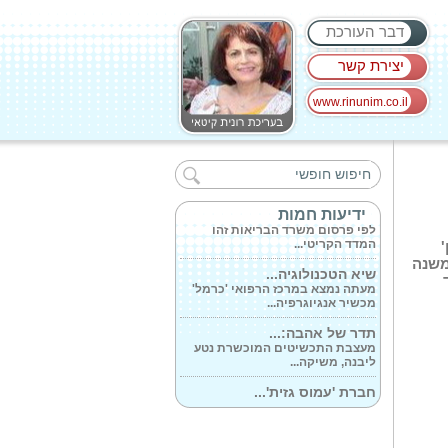
דבר העורכת
יצירת קשר
www.rinunim.co.il
עורכי דין ואנשי...
לפני שיפנו את הלחם לטובת המצות
נפגשו...
הישג משמעותי...
ידיעות חמות
לפי פרסום משרד הבריאות זהו
המדד הקריטי...
משנה
שיא הטכנולוגיה...
מעתה נמצא במרכז הרפואי 'כרמל'
מכשיר אנגיוגרפיה...
תדר של אהבה:...
מעצבת התכשיטים המוכשרת נטע
ליבנה, משיקה...
חברת 'עמוס גזית'...
מערכת תרפיה בקור- Cold Therapy
Kodiak מיועדת להפחתת...
כשסטייל פוגש...