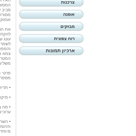
האירוע
צרכנות
המסורת
סביב ש
אופנה
מסורתי
ועמוקה
מבזקים
את הרע
להקת ע
רוח צפונית
עונג ש
לשמר,
והמפוא
ארכיון תמונות
צמא אד
המטרה 
משלימ
פרטי ה
מספר ה
• תדיר
• מיקו
• מה ב
ערוכים
• השת
וההצל
מיוחד