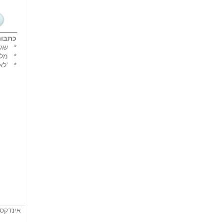
כתבות
*
שגר
*
מלו
*
'לא
אינדקס