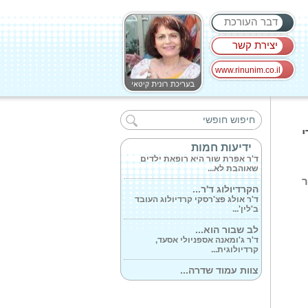
דבר העורכת
יצירת קשר
www.rinunim.co.il
כיצד מרצה יכול...
ד'ר בן ציון רובינפלד תושב רמת גן
מספר...
י
ג'ירעפה מאת...
ידיעות חמות
ד'ר אפרת שור היא רופאת ילדים
שאוהבת לא...
ר
הקרדיולוג ד'ר...
ד'ר אולג פצ'רסקי קרדיולוג העובד
ב'לין'...
לב שבור הוא...
ד'ר ג'ומאנה אספניולי אסעד,
קרדיולוגית...
צוות עמוד שדרה...
ד'ר ארסן שפיגלמן מנהל היחידה :
'המטרה...
משה שדה מנכ'ל...