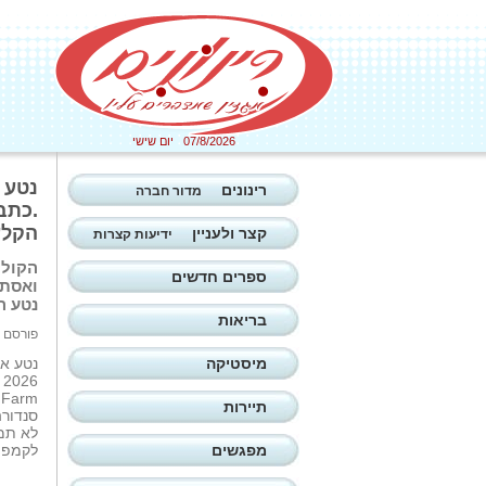
07/8/2026 יום שישי
רינונים
מדור חברה
.כתבה
הקלעי
קצר ולעניין
ידיעות קצרות
הקולק
ספרים חדשים
ואסתט
נטע ה
בריאות
פורסם ב: 27/05/2026
מיסטיקה
נטע אל
m
תיירות
סנדורה
לא תמ
מפגשים
לקמפיי