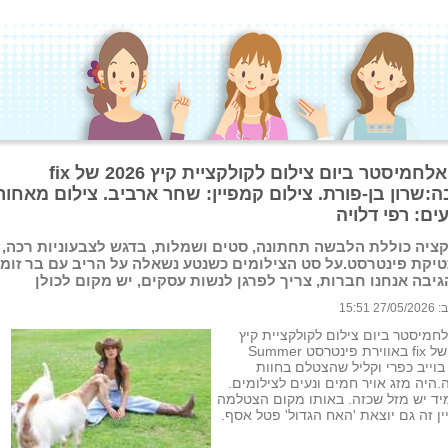
נטע אלחמיסטר ביום צילום לקולקציית קיץ 2026 של fix
:שרון בן-פורת. צילום קמפיין: שחר ארביב. צילום מאחור
ם: רפי דלויה
ציה כוללת הלבשה תחתונה, סטים ושמלות, בדגש לצבעוניות רכה,
יקת פינטרסט.על סט הצילומים כשנטע נשאלה על הריב עם בר זומ
גיבה אנחנו חברות, צריך לפרגן לנשות עסקים, יש מקום לכולן
 15:51
חמיסטר ביום צילום לקולקציית קיץ
2026 של fix באווירת פינטרסט Summer
Far בוייב כפרי וקליל שהצטלם בחוות
.היה מזג אויר חמים ונעים לצילומים.
יד יש מזל שכזה. באותו מקום הצטלמה
ן זה גם יוצאת 'האח הגדול' פטל אסף.