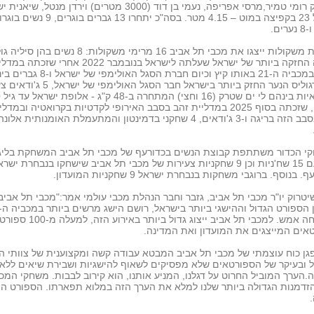
למרחק רומי טמיר,מרסי אפריפה, נעמי בן דוד (3000 מטרים) וירדן מנטל, שי
רים.
בהרמת משקולות ייצגו את מכבי תל אביב 16 מרימי משקולות: 8 נשים בהן ס
האשה החזקה ביותר של ישראל שעלתה לישראל בנובמבר 2022 אחרי שזכתה
הזהב במכביה ה-21 באותו קיץ וכיום חברת הסגל האולימפי של 
יאן מרגוליס הנער החזק ביותר בישראל חבר הסגל האולימפ
2 ג'ו
לנשים, שזכתה בסוף 2025 במדליית זהב בסבב האירופי לקדטיות בקרואטיה ובמדל
ארד בסבב הזה בריגה ו-3 ג'ודאים, 4 שחקני בדמינטון והמתעמלת האומנותית אלו
י הכדור משתתפת קבוצת הנשים בכדורעף של מכבי תל אביב המשחקת בליג
העל עם 15 שח'ניות וכן 9 שחקניות צעירות של מכבי תל אביב שישחקו בנבחרת ישר
 בנוסף. ברוגבי משחקות בנבחרת ישראל 9 שחקניות המועדון.
שיטרוק יו"ר מכבי תל אביב, גזבר וחבר הנהלת מכבי עולמי אמר:"מכבי תל אביב
שנפתחה אמש. למכבי תל אביב ייצוג גדול ביותר באי
אים המייצגים את המועדון ואת המדינה.
גן כוח עוצמתי של מכבי תל אביב המבטא עבודה קשה ומקצוענית של צוותי הא
ל ובעיקר של הספורטאים שלא מפסיקים לשאוף להישגיות ושבירת שיאים ללא
הערך המוביל החרוט על דגלנו, המניע אותנו, הוא קירוב לבבות. משחקי המכ
דמנות הגדולה ביותר שלנו למלא את הערך הזה במלוא תפארתו. הספורט הו