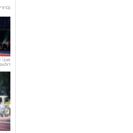
(ברורי
מכבי 
דולגופ