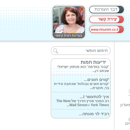
דבר העורכת
יצירת קשר
www.rinunim.co.il
מיכל לוזון...
'ראיתי את הבן שלי שוכב בתוך
שלולית של...
'קבור באדמה'...
ידיעות חמות
'קבור באדמה' הוא מותחן ישראלי
שכתב רן...
'קווים חוצים...
'קווים חוצים גבולות' שכתבה עידית
בר, חוקרת...
איך להתעשר I...
רב המכר פורץ הדרך של The New
York Times ו-Wall Street...
סקוביץ' ו-5 מתעמלי המועדון
רביד לוי מונתה...
רביד לוי מגיעה ל'כרמל' עם ניסיון
הן
עשיר...
פי בלסינג
מנחם שטאובר...