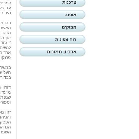
צרכנות
נערות ו-8 נע
אופנה
מבזקים
רוח צפונית
ארכיון תמונות
פרנקו.
במשחק
בכדורעף.
דורון 
וספורט
זהו מפ
והניהו
הפסקה.
הם ההז
השפה.