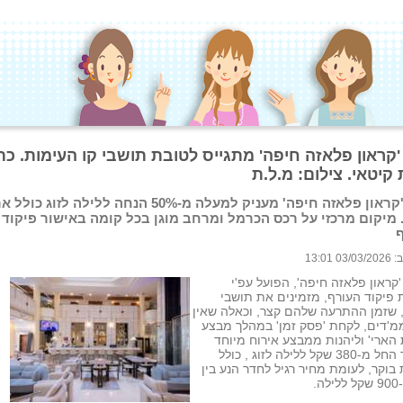
 'קראון פלאזה חיפה' מתגייס לטובת תושבי קו העימות. כ
 קיטאי. צילום: מ.ל.ת
מלון 'קראון פלאזה חיפה' מעניק למעלה מ-50% הנחה ללילה לזוג
 מיקום מרכזי על רכס הכרמל ומרחב מוגן בכל קומה באישור פיקוד
 13:01
'קראון פלאזה חיפה', הפועל עפ'י
 פיקוד העורף, מזמינים את תושבי
 שזמן ההתרעה שלהם קצר, וכאלה שאין
מ'דים, לקחת 'פסק זמן' במהלך מבצע
הארי' וליהנות ממבצע אירוח מיוחד
במחיר החל מ-380 שקל ללילה לזוג , כולל
בוקר, לעומת מחיר רגיל לחדר הנע בין