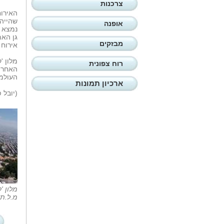
צרכנות
האירוח
שהייה 
אופנה
נמצא ב
מבזקים
אירוח 
מלון '
רוח צפונית
האחרונ
העולמית IHG והותאם לסטנדרטים של המותג ה
ארכיון תמונות
(יובל 
מלון '
מ.ל.ת