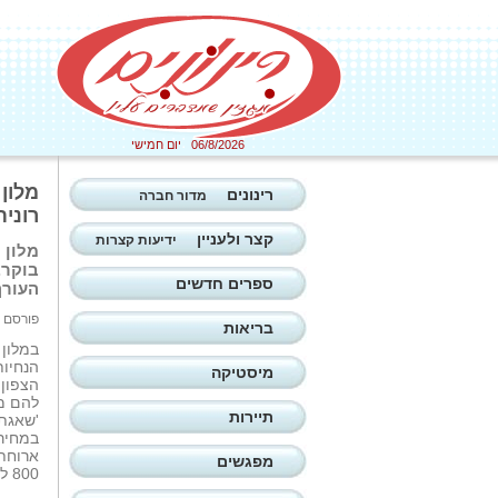
06/8/2026 יום חמישי
מלון
רינונים
מדור חברה
רונית
קצר ולעניין
ידיעות קצרות
בוקר.
ספרים חדשים
העורף
פורסם ב: 03/03/2026
בריאות
במלון 
הנחיות
מיסטיקה
הצפון,
להם מ
תיירות
'שאגת 
ארוחת 
מפגשים
800 ל-900 שקל ללילה.