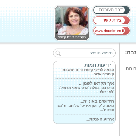
דבר העורכת
יצירת קשר
www.rinunim.co.il
נחנך האמבולנס...
האמבולנסים ממוגני הירי נתרמו ע'י
תבה:
ידידי...
המיסטיקאית...
ידיעות חמות
 כולל ארוחת
הבמה לריקי קיטרו כיום תושבת
קיסריה אשר...
איך תקראו לשמן...
הדס כהן בעלת 'הדס שמני מרפא':
'לא יכולנו...
חידושים באוניית...
האוניה 'קראון איריס' של חברת 'מנו
ספנות'...
אירוע הענקת...
האות הוענק להם היום בטקס חביב
שהמעלה...
עמותת 'חברים...