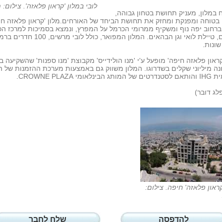
לובי במלון 'קראון פלאזה'. צילום: 
 במלון, מעניק תחושת בטחון גבוהה,
בטוחה ומפנקת ומחזק את תחושת הביחד של האורחים.מלון 'קראון פלאזה חי
רחוב יפה נוף ומשקיף ממרומי הכרמל על המפרץ, ונמצא בסמיכות למרכז הכ
גן האם, טיילת לואי וגן הבהאים. המלון המפואר, כולל לובי מרשים, 0
שונות.
קראון פלאזה חיפה' מופעל ע'י 'מנו הולידייס' מקבוצת 'מנו ספנות' שהשקיעה ב
ה מיליוני שקלים בשדרוגו. המלון משווק גם באמצעות מערכת ההזמנות של 
בינלאומי CROWNE PLAZA.
פלג דובר)
קראון פלאזה' חיפה. צילום:
להדפסה
שלח לחבר