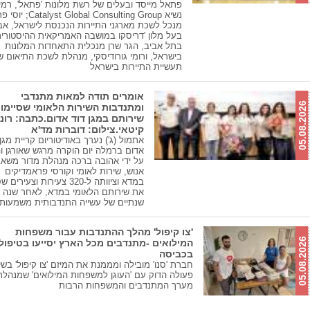
פתאל מייסד ובעלים של רשת מלונות 'פתאל', רמי 
נשיא yst Global Consulting Group
מנכל לשכת מארגני התיירות הנכנסת לישראל, אבי
בעל מלון 'דריסקו במושבה האמריקאית ההיסטורי
בתל אביב, הגר שרן מנכלית התאחדות המלונות
בישראל, ורומי גורודיסקי, מנהלת לשכת התיאום ש
תעשיית התיירות בישראל
אומרים תודה למאות מתנדבי
05.08.2026
ומתנדבות השירות הלאומי שסיימו
שירותם במגן דוד אדום.כתבה: רונ
קיטאי.צילום: דוברות מד'א
אתמול (ג') נערך באודיטוריום קריית מגן 
אדום ברמלה יום הוקרה מרגש שאורגן ו
על ידי אהובה ברכה מנהלת מדור משאב
אנוש, שירות לאומי וקורסי פראמדיקים
במדא וציוותה ל-320 צעירות וצעירי
את שירותם הלאומי במדא, לאחר שנה א
שנתיים של עשייה התנדבותית משמעות
'צו קיפול' מהלך ההתנדבות עבור משפחות
05.08.2026
המילואים -מתנדבים מכל הארץ יסייעו בטיפול
בכביסה
חברת 'סנו' מובילה ומממנת את המיזם 'צו קיפול' בשי
פעולה הדוק עם 'העוגן למשפחות המילואים' שמנהל
מערך המתנדבים והמשפחות הרבות