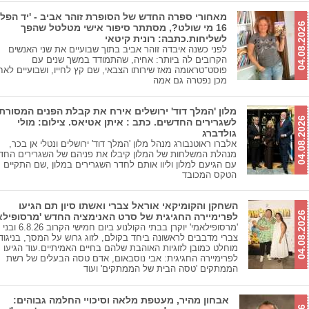
מאחורי ספרה החדש של הסופרת זוהר אביב - 'יד הפל
04.08.2026
16 מי שולט?, מסתתר סיפור אישי מטלטל שהפך
לשליחות.כתבה: רונית קיטאי
לפני כשנה איבדה זוהר אביב בתוך שבועיים את שני האנשים
הקרובים לה ביותר: אחיה, שהתמודד במשך שנים עם
פוסט־טראומה מאז שירותו הצבאי, שם קץ לחייו, ושבועיים לאח
מכן נפטרה גם אמה
מלון 'המלך דוד' ירושלים אירח את קבלת הפנים המסורת
04.08.2026
לשגרירים החדשים. כתב : איתן אטיאס. צילום: מולי
גולדברג
אלברו ראוטנבורג מנהל מלון 'המלך דוד' ירושלים ונטלי אן בכר,
מנהלת המשלחות של המלון קיבלו את פניהם של השגרירים החד
עם הגיעם למלון וליוו אותם לחדר השגרירים במלון ,שם התקיים
הטקס המכובד
השחקן והקומיקאי אוראל צברי ואשתו סיון תם הגיעו
04.08.2026
לפרימיירה החגיגית של סרט האנימציה החדש 'מרסופילאמ
'מרסופילאמי' יוקרן בבתי הקולנוע ביום 
צברי מדבבים לראשונה ביחד בקולם, לזוג גרוש על המסך, בניגוד
מוחלט כמובן לזוגיות האוהבת שלהם בחיים האמיתיים.עוד הגיעו
לפרימיירה החגיגית: אבי נוסבאום, אדם טסה הבעלים של רשת
הממתקים 'טסה הבית של הממתקים' ועוד
אבחון מהיר, מעטפת מלאה וסיכויי החלמה גבוהים: