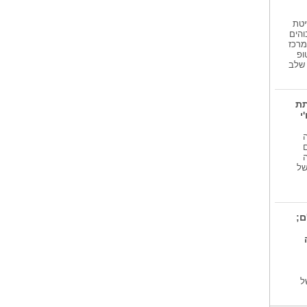
יטת
והים
מרכז
ופ
גע שלב
תת
י
 של
ם;
ל