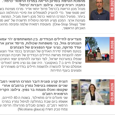
03.08.2026
מהפכת הטיפול בסרטן הריאה במרכז הרפואי 'כרמל'.
כתבה: רונית קיטאי. צילום: דוברות 'כרמל'
מנהל מכון הריאות ב'כרמל' פרופ' יוחאי אדיר -מרכז מצוינות בש
'וואן סטופ שופ' .כדי להעניק למטופלים את סיכויי ההחלמה הגב
ביותר, מפעיל המרכז הרפואי כרמל מכון ריאות מוביל, המהווה 
מצוינות ארצי. המכון מציע תפיסה טיפולית חדשנית של "וואן סט
שופ" (One-Stop Shop): מעטפת רפואית שלמה ומקיפה מר
האבחון הראשוני,
מצדיעים לחיילים הבודדים. בין המשתתפים יו'ר עמו
03.08.2026
הצנחנים גוזל, בני משפחות שכולות, מייסד ארגון אח'
עודד סרוקה, נציגי ענף הנפגעים של הצנחנים
בטקס חשיפת 'סיירת האח'ים של הצנחנים' בכפר אח'י הוצגה
יוזמה להנצחת מורשת החיילים הבודדים של חטיבת הצנחנים
שנפלו במערכות ישראל, לצד הצדעה ללוחמים יוצאי החטיבה
שהצילו חיים ב-7 באוקטובר. היה שם גם נציג מיזם 'האח'ים
אמסלם טורס' להכשרה ולהשמת חיילים בודדים משוחררים
ופצועים בענף התיירות
דגנית קניג סגנית דובר המרכז הרפואי רמב'
03.08.2026
שניים אושפזו בטיפול נמרץ ברמב'ם אחרי
שקטפו ואכלו מצמח בר נפוץ. צילום: הקריה
הרפואית רמב'ם
שני פועלים זרים מתאילנד, בשנות ה-40 לחייהם,
אושפזו ביום שבת במחלקה לטיפול נמרץ במרכז
הרפואי רמב"ם, כשהם סובלים מהרעלה חריפה ש
צמח טבק השיח (Nicotiana glauca)