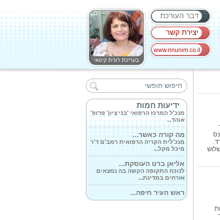
דבר העורכת
יצירת קשר
www.rinunim.co.il
דלקה פרצה לפני...
מנכ'ל המרכז הרפואי פרופ' אוהד
הוכמן: 'המרכז...
ראש העיר חיפה...
ידיעות חמות
מנכ'ל המרכז הרפואי 'בני ציון' פרופ'
אוהד...
מה קורה כאשר...
נס
מנכ'לית הקריה הרפואית רמב'ם ד'ר
ד.
מיכל מקל...
שלוש
אליאן ברט העוסקת...
לנוכח התקופה הקשה בה נמצאים
אזרחים במדינת...
ראש העיר חיפה...
מנהל ביח' 'כרמל' ד'ר אבי גולדברג
ציין לשבח...
ת
עו'ד אלכס זרנופולסקי...