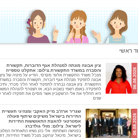
ד ראשי
ציון אבונה מונתה למנהלת אגף הדוברות, תקשורת
06.08.2026
והסברה במשרד התקשורת.צילום: אתקלט טספייה
מנכ'ל משרד התקשורת אלעד מקדסי, הודיע על מינויה של ציון
אבונה לתפקיד מנהלת אגף דוברות, תקשורת והסברה במשרד
התקשורת. ציון אבונה נבחרה לתפקיד לאחר הליך מכרזי, ותיכ
לתפקידה באופן רשמי בשבוע הבא, אז תצטרף להנהלת המשר
היא תחליף את אלי הרשקוביץ אשר מסיים את תפקידו לאחר 
שנים
שגריר ארה'ב מייק האקבי ומנהיגי תעשיית
06.08.2026
התיירות בישראל משיקים שיתוף פעולה
אסטרטגי להאצת התאוששות התיירות
לישראל. צילום: מולי גולדברג
בפגישה השתתפו: אלי כהן נשיא התאחדות המלונו
בישראל, מיכאל יצחקוב מנכ'ל משרד התיירות, דוד