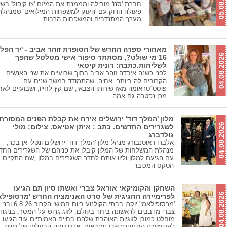
05.08.2026
חברת 'סנו' מובילה ומממנת את המיזם 'צו קיפול' בשי
פעולה הדוק עם 'העוגן למשפחות המילואים' שמנהל
מערך המתנדבים והמשפחות הרבות
מאחורי ספרה החדש של הסופרת זוהר אביב - 'יד הפל
04.08.2026
16 מי שולט?, מסתתר סיפור אישי מטלטל שהפך
לשליחות.כתבה: רונית קיטאי
לפני כשנה איבדה זוהר אביב בתוך שבועיים את שני האנשים
הקרובים לה ביותר: אחיה, שהתמודד במשך שנים עם
פוסט־טראומה מאז שירותו הצבאי, שם קץ לחייו, ושבועיים לאח
מכן נפטרה גם אמה
מלון 'המלך דוד' ירושלים אירח את קבלת הפנים המסורת
04.08.2026
לשגרירים החדשים. כתב : איתן אטיאס. צילום: מולי
גולדברג
אלברו ראוטנבורג מנהל מלון 'המלך דוד' ירושלים ונטלי אן בכר,
מנהלת המשלחות של המלון קיבלו את פניהם של השגרירים החד
עם הגיעם למלון וליוו אותם לחדר השגרירים במלון ,שם התקיים
הטקס המכובד
השחקן והקומיקאי אוראל צברי ואשתו סיון תם הגיעו
04.08.2026
לפרימיירה החגיגית של סרט האנימציה החדש 'מרסופילאמ
'מרסופילאמי' יוקרן בבתי הקולנוע ביום 
צברי מדבבים לראשונה ביחד בקולם, לזוג גרוש על המסך, בניגוד
מוחלט כמובן לזוגיות האוהבת שלהם בחיים האמיתיים.עוד הגיעו
לפרימיירה החגיגית: אבי נוסבאום, אדם טסה הבעלים של רשת