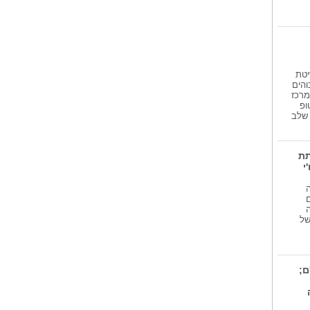
עובדי חברת החשמל...
מ'מ יו'ר ארגון עובדי חברת החשמל
במרחב...
לרגל יום האחות:...
לרגל יום האחות הבינלאומי, סיפורן
יטת
המרגש...
והים
מרכז
ופ
גע שלב
תת
י
 של
ם;