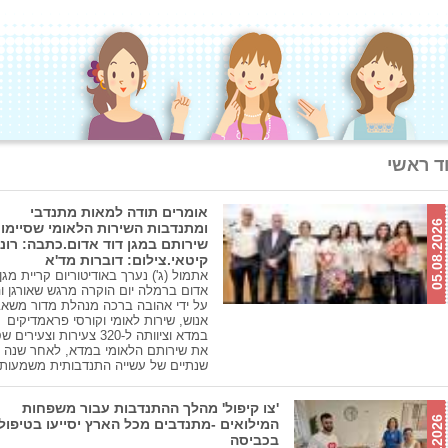
ד ראשי
אומרים תודה למאות מתנדבי
05.08.2026
ומתנדבות השירות הלאומי שסיימו
שירותם במגן דוד אדום.כתבה: רונ
קיטאי.צילום: דוברות מד'א
אתמול (ג') נערך באודיטוריום קריית מגן 
אדום ברמלה יום הוקרה מרגש שאורגן ו
על ידי אהובה ברכה מנהלת מדור משאב
אנוש, שירות לאומי וקורסי פראמדיקים
במדא וציוותה ל-320 צעירות וצעירי
את שירותם הלאומי במדא, לאחר שנה א
שנתיים של עשייה התנדבותית משמעות
'צו קיפול' מהלך ההתנדבות עבור משפחות
המילואים -מתנדבים מכל הארץ יסייעו בטיפול
בכביסה