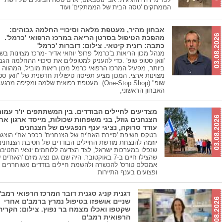
הממתקים 'טסה הבית של הממתקים' ועוד
אבחון מהיר, מעטפת מלאה וסיכויי החלמה גבוהים:
03.08.2026
מהפכת הטיפול בסרטן הריאה במרכז הרפואי 'כרמל'.
כתבה: רונית קיטאי. צילום: דוברות 'כרמל'
מנהל מכון הריאות ב'כרמל' פרופ' יוחאי אדיר -מרכז מצוינות בש
'וואן סטופ שופ' .כדי להעניק למטופלים את סיכויי ההחלמה הגב
ביותר, מפעיל המרכז הרפואי כרמל מכון ריאות מוביל, המהווה 
מצוינות ארצי. המכון מציע תפיסה טיפולית חדשנית של "וואן סט
שופ" (One-Stop Shop): מעטפת רפואית שלמה ומקיפה מר
האבחון הראשוני,
מצדיעים לחיילים הבודדים. בין המשתתפים יו'ר עמו
03.08.2026
הצנחנים גוזל, בני משפחות שכולות, מייסד ארגון אח'
עודד סרוקה, נציגי ענף הנפגעים של הצנחנים
בטקס חשיפת 'סיירת האח'ים של הצנחנים' בכפר אח'י הוצגה
יוזמה להנצחת מורשת החיילים הבודדים של חטיבת הצנחנים
שנפלו במערכות ישראל, לצד הצדעה ללוחמים יוצאי החטיבה
שהצילו חיים ב-7 באוקטובר. היה שם גם נציג מיזם 'האח'ים
אמסלם טורס' להכשרה ולהשמת חיילים בודדים משוחררים
ופצועים בענף התיירות
דגנית קניג סגנית דובר המרכז הרפואי רמב'
03.08.2026
שניים אושפזו בטיפול נמרץ ברמב'ם אחרי
שקטפו ואכלו מצמח בר נפוץ. צילום: הקריה
הרפואית רמב'ם