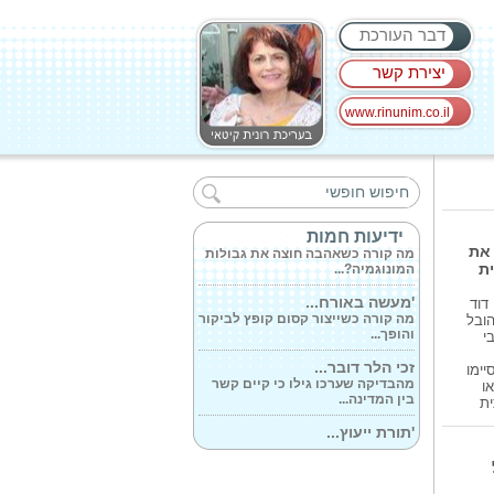
דבר העורכת
יצירת קשר
www.rinunim.co.il
על שבץ מוחי-...
מה הם סוגי אירועי שבץ מוחיים?
מהם גורמי...
'פתוחה' ממואר...
ידיעות חמות
מה קורה כשאהבה חוצה את גבולות
 את
המונוגמיה?...
ית
'מעשה באורח...
דוד
מה קורה כשייצור קסום קופץ לביקור
הובל
והופך...
י
זכי הלר דובר...
ם שסיימו
מהבדיקה שערכו גילו כי קיים קשר
ו
בין המדינה...
ית
'תורת ייעוץ...
מהבנק לרב מכר: יועץ המשכנתאות
אורן שלו...
עיניים גדולות...