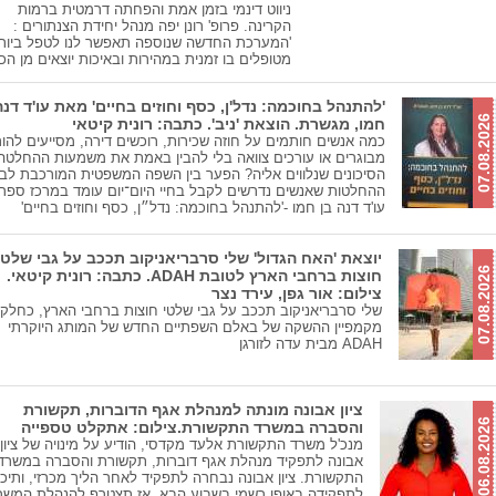
ניווט דינמי בזמן אמת והפחתה דרמטית ברמות
הקרינה. פרופ' רונן יפה מנהל יחידת הצנתורים :
'המערכת החדשה שנוספה תאפשר לנו לטפל ביות
מטופלים בו זמנית במהירות ובאיכות יוצאים מן הכל
'להתנהל בחוכמה: נדל'ן, כסף וחוזים בחיים' מאת עו'ד דנה
07.08.2026
חמו, מגשרת. הוצאת 'ניב'. כתבה: רונית קיטאי
כמה אנשים חותמים על חוזה שכירות, רוכשים דירה, מסייעים להור
מבוגרים או עורכים צוואה בלי להבין באמת את משמעות ההחלטה
הסיכונים שנלווים אליה? הפער בין השפה המשפטית המורכבת לבי
ההחלטות שאנשים נדרשים לקבל בחיי היום־יום עומד במרכז ספר
עו'ד דנה בן חמו -'להתנהל בחוכמה: נדל״ן, כסף וחוזים בחיים'
יוצאת 'האח הגדול' שלי סרבריאניקוב תככב על גבי שלטי
07.08.2026
חוצות ברחבי הארץ לטובת ADAH. כתבה: רונית קיטאי.
צילום: אור גפן, עירד נצר
שלי סרבריאניקוב תככב על גבי שלטי חוצות ברחבי הארץ, כחלק
מקמפיין ההשקה של באלם השפתיים החדש של המותג היוקרתי
ADAH מבית עדה לזורגן
ציון אבונה מונתה למנהלת אגף הדוברות, תקשורת
06.08.2026
והסברה במשרד התקשורת.צילום: אתקלט טספייה
מנכ'ל משרד התקשורת אלעד מקדסי, הודיע על מינויה של ציון
אבונה לתפקיד מנהלת אגף דוברות, תקשורת והסברה במשרד
התקשורת. ציון אבונה נבחרה לתפקיד לאחר הליך מכרזי, ותיכ
לתפקידה באופן רשמי בשבוע הבא, אז תצטרף להנהלת המשר