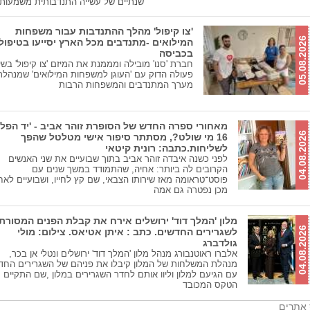
שנתיים של עשייה התנדבותית משמעות
'צו קיפול' מהלך ההתנדבות עבור משפחות
05.08.2026
המילואים -מתנדבים מכל הארץ יסייעו בטיפול
בכביסה
חברת 'סנו' מובילה ומממנת את המיזם 'צו קיפול' בשי
פעולה הדוק עם 'העוגן למשפחות המילואים' שמנהל
מערך המתנדבים והמשפחות הרבות
מאחורי ספרה החדש של הסופרת זוהר אביב - 'יד הפל
04.08.2026
16 מי שולט?, מסתתר סיפור אישי מטלטל שהפך
לשליחות.כתבה: רונית קיטאי
לפני כשנה איבדה זוהר אביב בתוך שבועיים את שני האנשים
הקרובים לה ביותר: אחיה, שהתמודד במשך שנים עם
פוסט־טראומה מאז שירותו הצבאי, שם קץ לחייו, ושבועיים לאח
מכן נפטרה גם אמה
מלון 'המלך דוד' ירושלים אירח את קבלת הפנים המסורת
04.08.2026
לשגרירים החדשים. כתב : איתן אטיאס. צילום: מולי
גולדברג
אלברו ראוטנבורג מנהל מלון 'המלך דוד' ירושלים ונטלי אן בכר,
מנהלת המשלחות של המלון קיבלו את פניהם של השגרירים החד
עם הגיעם למלון וליוו אותם לחדר השגרירים במלון ,שם התקיים
הטקס המכובד
 אתרים