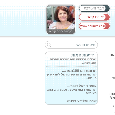
דבר העורכת
יצירת קשר
www.rinunim.co.il
'על הבחירה להיכנס...
שרן השכל קיימה היום (א') סיור
שטח ביישובי...
חתולים ומכשפות...
מה.
ידיעות חמות
שרלוט גרוסטט היא חובבת ספרים
מושבעת...
תרומת דם 100ממת...
תרומת הדם הראשונה של ג'פרי גרין
הייתה...
וב
עופר הראל דובר...
תרומות רבות נאספו, וכעת ערב החג
העירייה...
בה:
מל'
שרה ואלידע דויטש...
שרה דויטש, בת 37, מחיפה, היא
ת
אחות מדריכה...
המיסטיקאית...