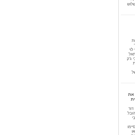
שלוש
הישג בינלאומי...
הדבק הביולוגי שפותח בטכניון עשוי
לייתר...
פרמיירה לקומדיה...
הגיעו : אורנה בנאי, ישראל קטורזה,
טל מוסרי...
ת
לוי
Catal; יוסי פתאל
 ג'ק
ת
ל
 את
ית
דוד
הובל
י
ם שסיימו
ו