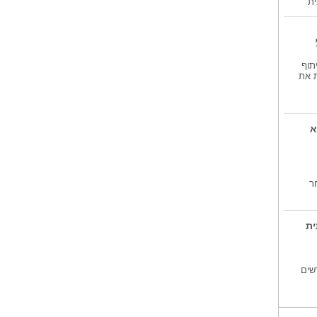
ית
תוף
ת את
א
ר
ית
שים