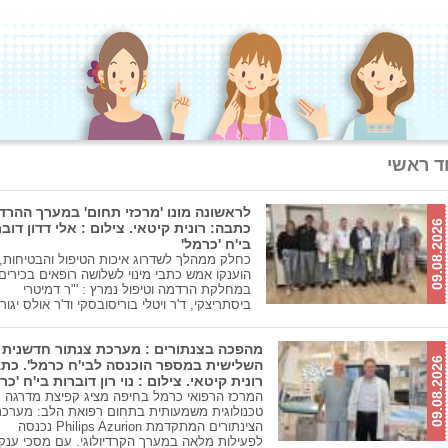
ד ראשי
לראשונה מונו 'מרכזי תחום' במערך ההרד
09.08.2026
כתבה: רונית קיטאי. צילום : אלי דדון דובר
בי'ח 'כרמל'
כחלק ממהלך לשדרוג איכות הטיפול והבטיחות,
הוענקו אמש כתבי מינוי לשלושה רופאים בכירים
במחלקת הרדמה וטיפול נמרץ : '"ר דמיטרי
ביסתריצקי, ד'ר ויטלי בוריסובסקי וד'ר אולס יגור
מהפכה בצנתורים : מערכת צנתור חדשנית
09.08.2026
השלישית במספר הוכנסה לבי'ח כרמל'. כת
רונית קיטאי. צילום : נוי רון דוברות בי'ח 'כר
המרכז הרפואי כרמל בחיפה מציג קפיצת מדרגה
טכנולוגית משמעותית בתחום רפואת הלב: מערכ
הצינתורים המתקדמת Philips Azurion נכנסה
לפעילות מלאה במערך הקרדיולוגי. עם מסכי ענק,