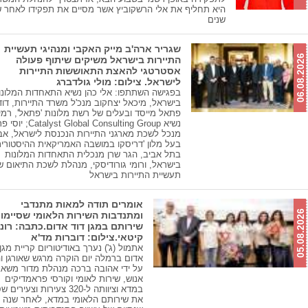
היא תחליף את אלי הרשקוביץ אשר מסיים את תפקידו לאחר 
שנים
שגריר ארה'ב מייק האקבי ומנהיגי תעשיית
06.08.2026
התיירות בישראל משיקים שיתוף פעולה
אסטרטגי להאצת התאוששות התיירות
לישראל. צילום: מולי גולדברג
בפגישה השתתפו: אלי כהן נשיא התאחדות המלונו
בישראל, מיכאל יצחקוב מנכ'ל משרד התיירות, דוד
פתאל מייסד ובעלים של רשת מלונות 'פתאל', רמי 
נשיא yst Global Consulting Group
מנכל לשכת מארגני התיירות הנכנסת לישראל, אבי
בעל מלון 'דריסקו במושבה האמריקאית ההיסטורי
בתל אביב, הגר שרן מנכלית התאחדות המלונות
בישראל, ורומי גורודיסקי, מנהלת לשכת התיאום ש
תעשיית התיירות בישראל
אומרים תודה למאות מתנדבי
05.08.2026
ומתנדבות השירות הלאומי שסיימו
שירותם במגן דוד אדום.כתבה: רונ
קיטאי.צילום: דוברות מד'א
אתמול (ג') נערך באודיטוריום קריית מגן 
אדום ברמלה יום הוקרה מרגש שאורגן ו
על ידי אהובה ברכה מנהלת מדור משאב
אנוש, שירות לאומי וקורסי פראמדיקים
במדא וציוותה ל-320 צעירות וצעירי
את שירותם הלאומי במדא, לאחר שנה א